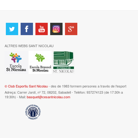
ALTRES WEBS SANT NICOLAU
© Club Esportiu Sant Nicolau
- des de 1983 formem persones a través de l'esport
Adreça: Carrer Jardí, nº 72, 08202, Sabadell - Telèfon: 937274123 (de 17:30h a
19:30h) - Mail:
basquet@cesantnicolau.com