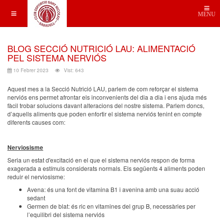
MENU
BLOG SECCIÓ NUTRICIÓ LAU: ALIMENTACIÓ
PEL SISTEMA NERVIÓS
10 Febrer 2023
Vist: 643
Aquest mes a la Secció Nutrició LAU, parlem de com reforçar el sistema
nerviós ens permet afrontar els inconvenients del dia a dia i ens ajuda més
fàcil trobar solucions davant alteracions del nostre sistema. Parlem doncs,
d’aquells aliments que poden enfortir el sistema nerviós tenint en compte
diferents causes com:
Nerviosisme
Seria un estat d'excitació en el que el sistema nerviós respon de forma
exagerada a estímuls considerats normals. Els següents 4 aliments poden
reduir el nerviosisme:
Avena: és una font de vitamina B1 i avenina amb una suau acció
sedant
Germen de blat: és ric en vitamines del grup B, necessàries per
l’equilibri del sistema nerviós