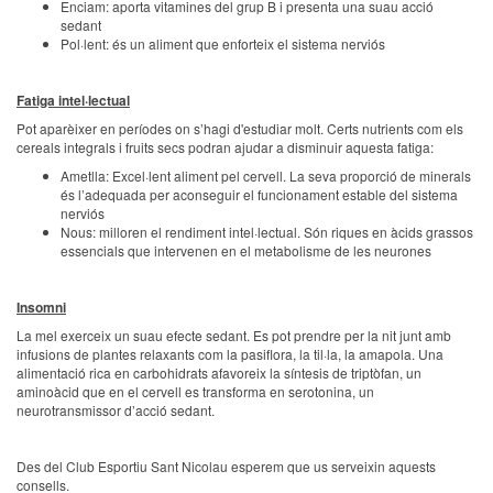
Enciam: aporta vitamines del grup B i presenta una suau acció
sedant
Pol·lent: és un aliment que enforteix el sistema nerviós
Fatiga intel·lectual
Pot aparèixer en períodes on s’hagi d'estudiar molt. Certs nutrients com els
cereals integrals i fruits secs podran ajudar a disminuir aquesta fatiga:
Ametlla: Excel·lent aliment pel cervell. La seva proporció de minerals
és l’adequada per aconseguir el funcionament estable del sistema
nerviós
Nous: milloren el rendiment intel·lectual. Són riques en àcids grassos
essencials que intervenen en el metabolisme de les neurones
Insomni
La mel exerceix un suau efecte sedant. Es pot prendre per la nit junt amb
infusions de plantes relaxants com la pasiflora, la til·la, la amapola. Una
alimentació rica en carbohidrats afavoreix la síntesis de triptòfan, un
aminoàcid que en el cervell es transforma en serotonina, un
neurotransmissor d’acció sedant.
Des del Club Esportiu Sant Nicolau esperem que us serveixin aquests
consells.