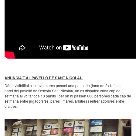
ANUNCIA'T AL PAVELLÓ DE SANT NICOLAU
Dóna visibilitat a la teva marca posant una pancarta (lona de 2x1m) a la
paret del pavelló de l’escola Sant Nicolau, on es disputen cada cap de
setmana al voltant de 13 partits i per on hi passen 600 persones cada cap de
setmana entre jugadors/es, pares i mares, àrbitres i entrenadors/es entre
d’altres.