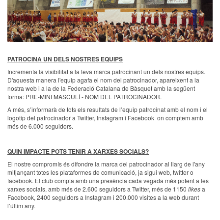
PATROCINA UN DELS NOSTRES EQUIPS
Incrementa la visibilitat a la teva marca patrocinant un dels nostres equips.
D'aquesta manera l'equip agafa el nom del patrocinador, apareixent a la
nostra web i a la de la Federació Catalana de Bàsquet amb la següent
forma: PRE-MINI MASCULÍ - NOM DEL PATROCINADOR.
A més, s’informarà de tots els resultats de l’equip patrocinat amb el nom i el
logotip del patrocinador a Twitter, Instagram i Facebook on comptem amb
més de 6.000 seguidors.
QUIN IMPACTE POTS TENIR A XARXES SOCIALS?
El nostre compromís és difondre la marca del patrocinador al llarg de l'any
mitjançant totes les plataformes de comunicació, ja sigui web, twitter o
facebook. El club compta amb una presència cada vegada més potent a les
xarxes socials, amb més de 2.600 seguidors a Twitter, més de 1150
likes
a
Facebook, 2400 seguidors a Instagram i 200.000 visites a la web durant
l’últim any.