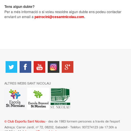
Tens algun dubte?
Per a més informació o si voleu resoldre algun dubte ens podeu contactar
enviant un email a
patrocini@cesantnicolau.com
.
ALTRES WEBS SANT NICOLAU
© Club Esportiu Sant Nicolau
- des de 1983 formem persones a través de l'esport
Adreça: Carrer Jardí, nº 72, 08202, Sabadell - Telèfon: 937274123 (de 17:30h a