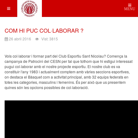
MENU
COM HI PUC COL·LABORAR ?
26 abril 2016
Vist: 3815
Vols col·laborar i formar part del Club Esportiu Sant Nicolau? Comença la
campanya de Patrocini del CESN per tal que tothom que hi estigui interessat
pugui col·laborar amb el nostre projecte esportiu. El nostre club es va
constituir l'any 1983 i actualment comptem amb vàries seccions esportives,
on destaca el Bàsquet com a activitat principal, amb 32 equips federats en
totes les categories, masculins i femenins. És per això que us presentem
quines són les opcions possibles de col·laboració.