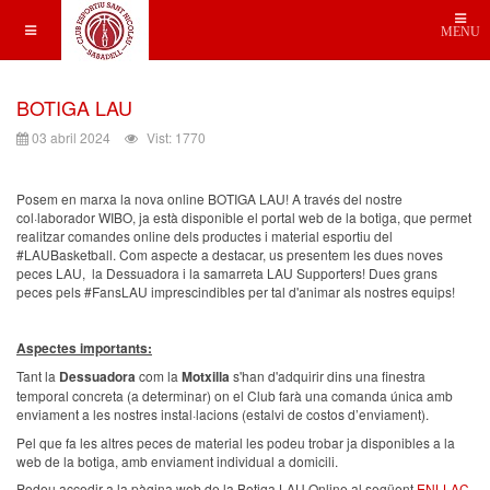
MENU
BOTIGA LAU
03 abril 2024
Vist: 1770
Posem en marxa la nova online BOTIGA LAU! A través del nostre
col·laborador WIBO, ja està disponible el portal web de la botiga, que permet
realitzar comandes online dels productes i material esportiu del
#LAUBasketball. Com aspecte a destacar, us presentem les dues noves
peces LAU, la Dessuadora i la samarreta LAU Supporters! Dues grans
peces pels #FansLAU imprescindibles per tal d'animar als nostres equips!
Aspectes importants:
Tant la
Dessuadora
com la
Motxilla
s'han d'adquirir dins una finestra
temporal concreta (a determinar) on el Club farà una comanda única amb
enviament a les nostres instal·lacions (estalvi de costos d’enviament).
Pel que fa les altres peces de material les podeu trobar ja disponibles a la
web de la botiga, amb enviament individual a domicili.
Podeu accedir a la pàgina web de la Botiga LAU Online al següent
ENLLAÇ