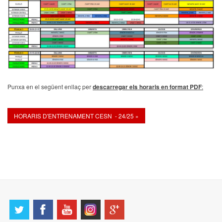
Punxa en el següent enllaç per
descarregar els horaris en format PDF
:
HORARIS D'ENTRENAMENT CESN - 24/25 »