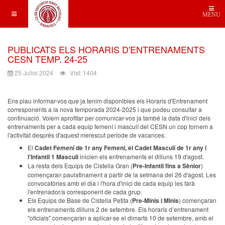
MENU
PUBLICATS ELS HORARIS D'ENTRENAMENTS
CESN TEMP. 24-25
25 Juliol 2024
Vist: 1404
Ens plau informar-vos que ja tenim disponibles els Horaris d'Entrenament
corresponents a la nova temporada 2024-2025 i que podeu consultar a
continuació. Volem aprofitar per comunicar-vos ja també la data d'inici dels
entrenaments per a cada equip femení i masculí del CESN un cop tornem a
l'activitat després d'aquest merescut període de vacances.
El
Cadet Femení de 1r any Femeni, el Cadet Masculí de 1r any i
l'Infantil 1 Masculi
inicien els entrenaments el dilluns 19 d'agost.
La resta dels Equips de Cistella Gran (
Pre-Infantil fins a Sènior
)
començaran paulatinament a partir de la setmana del 26 d'agost. Les
convocatòries amb el dia i l'hora d'inici de cada equip les farà
l'entrenador/a corresponent de cada grup.
Els Equips de Base de Cistella Petita (
Pre-Minis i Minis
) començaran
els entrenaments dilluns 2 de setembre. Els horaris d’entrenament
"oficials" començaran a aplicar-se el dimarts 10 de setembre, amb el