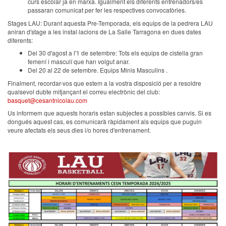
curs escolar ja en marxa. Igualment els diferents entrenadors/es
passaran comunicat per fer les respectives convocatòries.
Stages LAU: Durant aquesta Pre-Temporada, els equips de la pedrera LAU
aniran d'stage a les instal·lacions de La Salle Tarragona en dues dates
diferents:
Del 30 d'agost a l'1 de setembre: Tots els equips de cistella gran
femení i masculí que han volgut anar.
Del 20 al 22 de setembre. Equips Minis Masculins .
Finalment, recordar-vos que estem a la vostra disposició per a resoldre
qualsevol dubte mitjançant el correu electrònic del club:
basquet@cesantnicolau.com
Us informem que aquests horaris estan subjectes a possibles canvis. Si es
dongués aquest cas, es comunicarà ràpidament als equips que puguin
veure afectats els seus dies i/o hores d'entrenament.