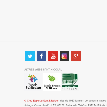
ALTRES WEBS SANT NICOLAU
© Club Esportiu Sant Nicolau
- des de 1983 formem persones a través d
Adreça: Carrer Jardí, nº 72, 08202, Sabadell - Telèfon: 937274123 (de 