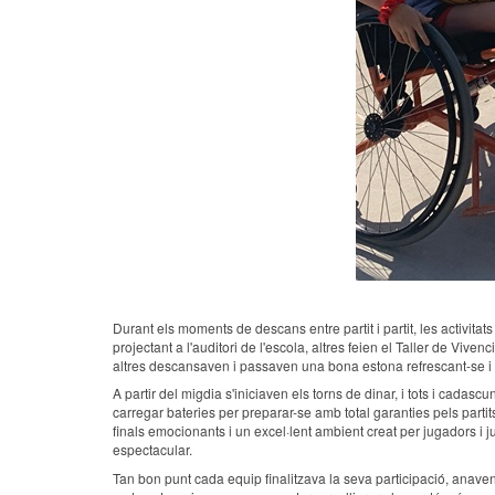
Durant els moments de descans entre partit i partit, les activit
projectant a l'auditori de l'escola, altres feien el Taller de Vi
altres descansaven i passaven una bona estona refrescant-se i f
A partir del migdia s'iniciaven els torns de dinar, i tots i cad
carregar bateries per preparar-se amb total garanties pels partit
finals emocionants i un excel·lent ambient creat per jugadors i j
espectacular.
Tan bon punt cada equip finalitzava la seva participació, anave