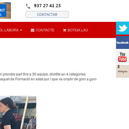
OL·LABORA
CONTACTE
BOTIGA LAU
prendre part fins a 30 equips, dividits en 4 categories
 Bàsquet de Formació en estat pur i que va omplir de gom a gom