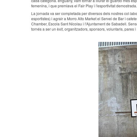
cada categoria. enguany, vam tornar a lliurar el guardó més es
femenina, i que premiava el Fair Play i l'esportivitat demostrada.
La jornada va ser completada per diversos dels nostres col·labo
esportistes) i agrair a Morro Alto Market el Servei de Bar i caf
Chamber, Escola Sant Nicolau i l'Ajuntament de Sabadell. Sense 
tornés a ser un èxit, organitzadors, sponsors, voluntaris, pares i