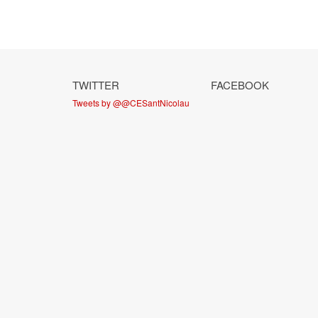
TWITTER
FACEBOOK
Tweets by @@CESantNicolau