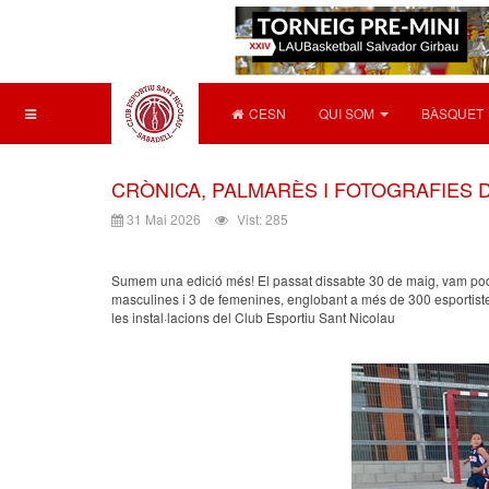
CESN
QUI SOM
BÀSQUET
CRÒNICA, PALMARÈS I FOTOGRAFIES D
31 Mai 2026
Vist: 285
Sumem una edició més! El passat dissabte 30 de maig, vam poder 
masculines i 3 de femenines, englobant a més de 300 esportistes
les instal·lacions del Club Esportiu Sant Nicolau