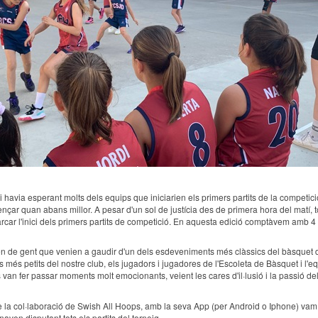
hi havia esperant molts dels equips que iniciarien els primers partits de la competició
çar quan abans millor. A pesar d'un sol de justícia des de primera hora del matí, tot
er marcar l'inici dels primers partits de competició. En aquesta edició comptàvem amb
n de gent que venien a gaudir d'un dels esdeveniments més clàssics del bàsquet de 
 més petits del nostre club, els jugadors i jugadores de l'Escoleta de Bàsquet i l'e
van fer passar moments molt emocionants, veient les cares d'il·lusió i la passió de
 la col·laboració de Swish All Hoops, amb la seva App (per Android o Iphone) vam ten
aven disputant tots els partits del torneig.