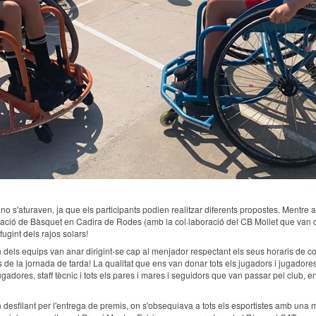
ats no s'aturaven, ja que els participants podien realitzar diferents propostes. Me
venciació de Bàsquet en Cadira de Rodes (amb la col·laboració del CB Mollet que van d
ugint dels rajos solars!
ascun dels equips van anar dirigint-se cap al menjador respectant els seus horaris d
s de la jornada de tarda! La qualitat que ens van donar tots els jugadors i jugadore
ugadores, staff tècnic i tots els pares i mares i seguidors que van passar pel club,
n desfilant per l'entrega de premis, on s'obsequiava a tots els esportistes amb un