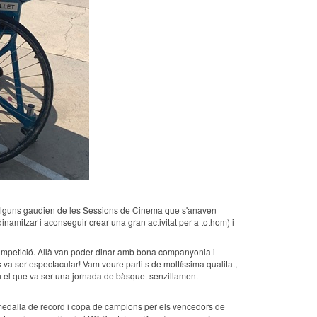
ntre alguns gaudien de les Sessions de Cinema que s'anaven
inamitzar i aconseguir crear una gran activitat per a tothom) i
e competició. Allà van poder dinar amb bona companyonia i
s va ser espectacular! Vam veure partits de moltíssima qualitat,
 en el que va ser una jornada de bàsquet senzillament
a medalla de record i copa de campions per els vencedors de