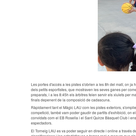
Les portes d'accés a les pistes s'obrien a les 8h del matí, on ja 
dels petits esportistes, que mostraven les seves ganes per comen
preparats, i a les 8:45h els àrbitres feien servir els xiulets p
finals depenent de la composició de cadascuna.
Ràpidament tant el Màgic LAU com les pistes exteriors, s'omplie
competició, també vam poder gaudir de partits d'exhibició, on els
convidats com el EB Rosella i el Sant Quirze Bàsquet Club i ens 
espectadors.
El Torneig LAU es va poder seguir en directe i online a través de
classificacions i les estadístiques a temps real a mesura que s'an