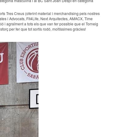
categoria masculina i al BC Sant Joan Despí en categoria
ts Tres Creus (oferint material i merchandising pels nostres
istes i Advocats, Fit4Life, Next Arquitectes, AMACX, Time
ó i agraïment a tots els que van fer possible que el Torneig
sforç per fer que tot sortís rodó, moltíssimes gràcies!