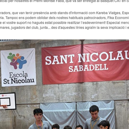
pecial per nosaltres el Premi Montse Fabà, que va ser entregat al Bàsquet CAT en 
radors, que van tenir presència amb stands d'informació com Kareba Viatges, Espor
eteria. Tampoc ens podem oblidar dels nostres habituals patrocinadors, Fika Econom
el vostre suport no hagués estat possible realitzar l’esdeveniment! Especial menci
 mares, jugadors del club, junta... des d'aquestes línies agraïm la seva implicació i e