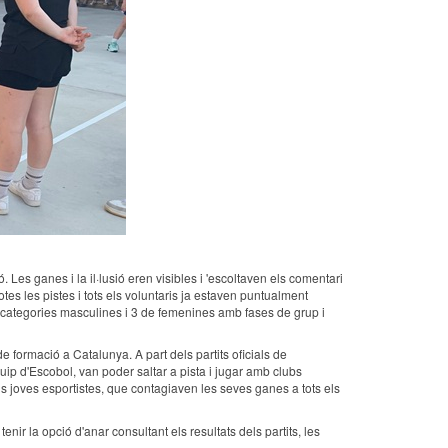
. Les ganes i la il·lusió eren visibles i 'escoltaven els comentari
es les pistes i tots els voluntaris ja estaven puntualment
 4 categories masculines i 3 de femenines amb fases de grup i
formació a Catalunya. A part dels partits oficials de
quip d'Escobol, van poder saltar a pista i jugar amb clubs
ls joves esportistes, que contagiaven les seves ganes a tots els
ir la opció d'anar consultant els resultats dels partits, les