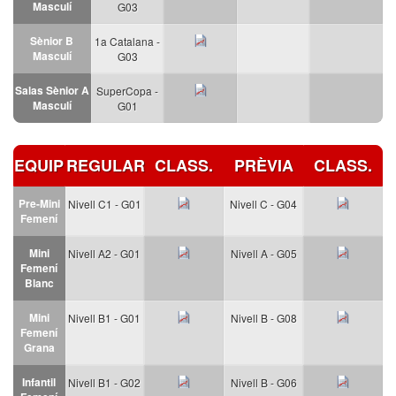
Masculí
G03
Sènior B
1a Catalana -
Masculí
G03
Salas Sènior A
SuperCopa -
Masculí
G01
EQUIP
REGULAR
CLASS.
PRÈVIA
CLASS.
Pre-Mini
Nivell C1 - G01
Nivell C - G04
Femení
Mini
Nivell A2 - G01
Nivell A - G05
Femení
Blanc
Mini
Nivell B1 - G01
Nivell B - G08
Femení
Grana
Infantil
Nivell B1 - G02
Nivell B - G06