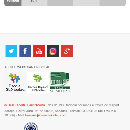
Femení
G01
ALTRES WEBS SANT NICOLAU
© Club Esportiu Sant Nicolau
- des de 1983 formem persones a través de l'esport
Adreça: Carrer Jardí, nº 72, 08202, Sabadell - Telèfon: 937274123 (de 17:30h a
19:30h) - Mail:
basquet@cesantnicolau.com