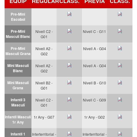
EQUIP
REGULAR
CLASS.
PRÈVIA
CLASS.
Pre-Mini
Escobol
Pre-Mini
Nivell C2 -
Nivell C - G11
Masculí Blanc
G01
Pre-Mini
Nivell A2 -
Nivell A - G04
Masculí Grana
G02
Mini Masculí
Nivell A2 -
Nivell
A - G04
Blanc
G02
Mini Masculí
Nivell B2 -
Nivell B - G10
Grana
G01
Infantil 3
Nivell C2 -
Nivell C - G09
Masculí
G01
Infantil Masculí
1r Any - G07
1r Any - G02
1r Any
Infantil 1
Interterritorial -
Interterritorial -