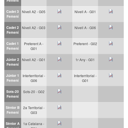
Femení
Cadet 3
Nivell A2 - G05
Nivell A - G01
Femení
Cadet 2
Nivell A2 - G03
Nivell A - G06
Femení
Cadet 1
Preferent A -
Preferent - G02
Femení
G01
Júnior 2
Nivell A2 - G01
1r Any - G01
Femení
Júnior 1
Interterritorial -
Interterritorial -
Femení
G06
G01
Sots-20
Sots-20 - G02
Femení
Sènior B
2a Territorial -
Femení
G03
Sènior A
1a Catalana -