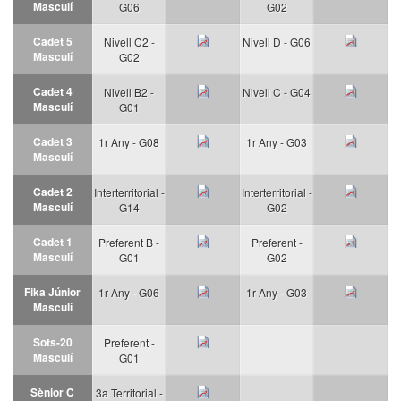
Masculí
G06
G02
Cadet 5
Nivell C2 -
Nivell D - G06
Masculí
G02
Cadet 4
Nivell B2 -
Nivell C - G04
Masculí
G01
Cadet 3
1r Any - G08
1r Any - G03
Masculí
Cadet 2
Interterritorial -
Interterritorial -
Masculí
G14
G02
Cadet 1
Preferent B -
Preferent -
Masculí
G01
G02
Fika Júnior
1r Any - G06
1r Any - G03
Masculí
Sots-20
Preferent -
Masculí
G01
Sènior C
3a Territorial -