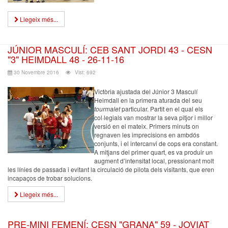
Llegeix més...
JÚNIOR MASCULÍ: CEB SANT JORDI 43 - CESN
"3" HEIMDALL 48 - 26-11-16
30 Novembre 2016
Vist: 692
Victòria ajustada del Júnior 3 Masculí
Heimdall en la primera aturada del seu
tourmalet
particular. Partit en el qual els
col·legials van mostrar la seva pitjor i millor
versió en el mateix. Primers minuts on
regnaven les imprecisions en ambdós
conjunts, i el intercanvi de cops era constant.
A mitjans del primer quart, es va produir un
augment d’intensitat local, pressionant molt
les línies de passada i evitant la circulació de pilota dels visitants, que eren
incapaços de trobar solucions.
Llegeix més...
PRE-MINI FEMENÍ: CESN "GRANA" 59 - JOVIAT