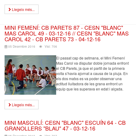
Llegeix més...
MINI FEMENÍ: CB PARETS 87 - CESN "BLANC"
MAS CAROL 49 - 03-12-16 // CESN "BLANC" MAS
CAROL 42 - CB PARETS 73 - 04-12-16
05 Desembre 2016
Vist: 706
El passat cap de setmana, el Mini Femení
Mas Carol va disputar doble jornada enfront
el CB Parets, ja que el partit de la primera
volta s’havia ajornat a causa de la pluja. En
els dos matxs es va poder observar una
actitud lluitadora de les grana enfront un
equip que les superava en edat i alçada.
Llegeix més...
MINI MASCULÍ: CESN "BLANC" ESCUÍN 64 - CB
GRANOLLERS "BLAU" 47 - 03-12-16
05 Desembre 2016
Vist: 707