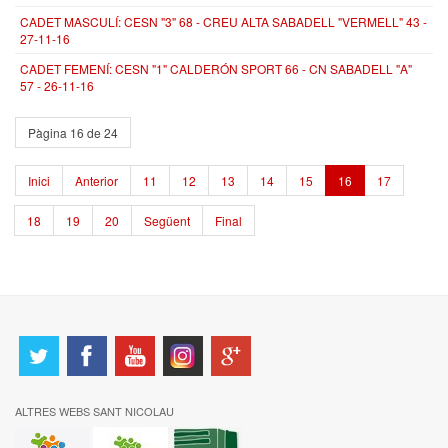
CADET MASCULÍ: CESN "3" 68 - CREU ALTA SABADELL "VERMELL" 43 -
27-11-16
CADET FEMENÍ: CESN "1" CALDERÓN SPORT 66 - CN SABADELL "A"
57 - 26-11-16
Pàgina 16 de 24
Inici
Anterior
11
12
13
14
15
16
17
18
19
20
Següent
Final
ALTRES WEBS SANT NICOLAU