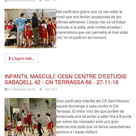
Mal partit dels grana que no van estar al
nivell que ens tenien acostumats de les
últimes setmanes. L’equip mai es va trobar
còmode a la pista, amb moltes errades i
imprecisions que van permetre al rival estar
“viu” en el partit en tot moment.
Llegeix més...
INFANTIL MASCULÍ: CESN CENTRE D'ESTUDIS
SABADELL 42 - CN TERRASSA 66 - 27-11-16
01 Desembre 2016
Vist: 672
Gran partit dels infantils del CE Sant Nicolau
aquest diumenge a casa contra el CN
Terrassa. El millor inici del que portem de
temporada ens va portar a estar fins a 8 punts
per sobre del marcador amb una gran
defensa tota pista que va deixar poquíssimes
opcions a l’equip visitant.