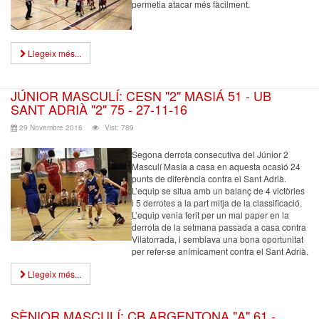
permetia atacar més fàcilment.
Llegeix més...
JÚNIOR MASCULÍ: CESN "2" MASIÁ 51 - UB
SANT ADRIÀ "2" 75 - 27-11-16
29 Novembre 2016
Vist: 789
Segona derrota consecutiva del Júnior 2
Masculí Masía a casa en aquesta ocasió 24
punts de diferència contra el Sant Adrià.
L’equip se situa amb un balanç de 4 victòries
i 5 derrotes a la part mitja de la classificació.
L’equip venia ferit per un mal paper en la
derrota de la setmana passada a casa contra
Vilatorrada, i semblava una bona oportunitat
per refer-se anímicament contra el Sant Adrià.
Llegeix més...
SÈNIOR MASCULÍ: CB ARGENTONA "A" 61 -