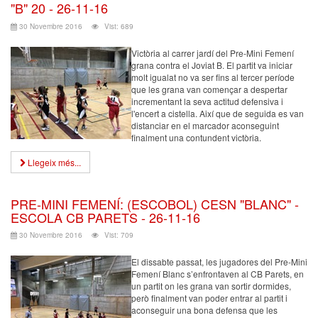
"B" 20 - 26-11-16
30 Novembre 2016
Vist: 689
Victòria al carrer jardí del Pre-Mini Femení
grana contra el Joviat B. El partit va iniciar
molt igualat no va ser fins al tercer període
que les grana van començar a despertar
incrementant la seva actitud defensiva i
l'encert a cistella. Així que de seguida es van
distanciar en el marcador aconseguint
finalment una contundent victòria.
Llegeix més...
PRE-MINI FEMENÍ: (ESCOBOL) CESN "BLANC" -
ESCOLA CB PARETS - 26-11-16
30 Novembre 2016
Vist: 709
El dissabte passat, les jugadores del Pre-Mini
Femení Blanc s’enfrontaven al CB Parets, en
un partit on les grana van sortir dormides,
però finalment van poder entrar al partit i
aconseguir una bona defensa que les