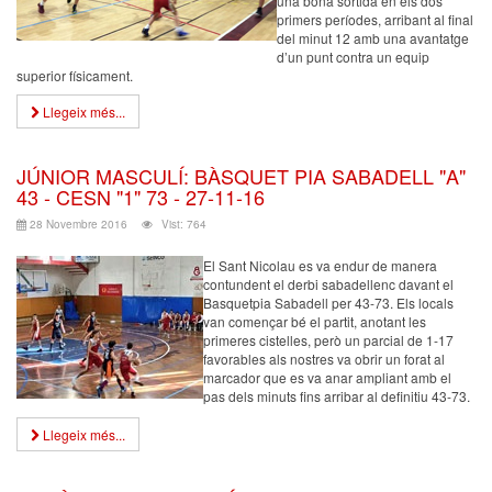
una bona sortida en els dos
primers períodes, arribant al final
del minut 12 amb una avantatge
d’un punt contra un equip
superior físicament.
Llegeix més...
JÚNIOR MASCULÍ: BÀSQUET PIA SABADELL "A"
43 - CESN "1" 73 - 27-11-16
28 Novembre 2016
Vist: 764
El Sant Nicolau es va endur de manera
contundent el derbi sabadellenc davant el
Basquetpia Sabadell per 43-73. Els locals
van començar bé el partit, anotant les
primeres cistelles, però un parcial de 1-17
favorables als nostres va obrir un forat al
marcador que es va anar ampliant amb el
pas dels minuts fins arribar al definitiu 43-73.
Llegeix més...