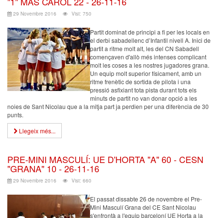
"1" MAS CAROL 22 - 26-11-16
29 Novembre 2016
Vist: 750
Partit dominat de principi a fi per les locals en
el derbi sabadellenc d’Infantil nivell A. Inici de
partit a ritme molt alt, les del CN Sabadell
començaven d'allò més intenses complicant
molt les coses a les nostres jugadores grana.
Un equip molt superior físicament, amb un
ritme frenètic de sortida de pilota i una
pressió asfixiant tota pista durant tots els
minuts de partit no van donar opció a les
noies de Sant Nicolau que a la mitja part ja perdien per una diferència de 30
punts.
Llegeix més...
PRE-MINI MASCULÍ: UE D'HORTA "A" 60 - CESN
"GRANA" 10 - 26-11-16
29 Novembre 2016
Vist: 660
El passat dissabte 26 de novembre el Pre-
Mini Masculí Grana del CE Sant Nicolau
s'enfrontà a l'equip barceloní UE Horta a la