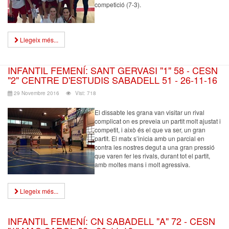
competició (7-3).
Llegeix més...
INFANTIL FEMENÍ: SANT GERVASI "1" 58 - CESN
"2" CENTRE D'ESTUDIS SABADELL 51 - 26-11-16
29 Novembre 2016
Vist: 718
El dissabte les grana van visitar un rival
complicat on es preveia un partit molt ajustat i
competit, i això és el que va ser, un gran
partit. El matx s’inicia amb un parcial en
contra les nostres degut a una gran pressió
que varen fer les rivals, durant tot el partit,
amb moltes mans i molt agressiva.
Llegeix més...
INFANTIL FEMENÍ: CN SABADELL "A" 72 - CESN