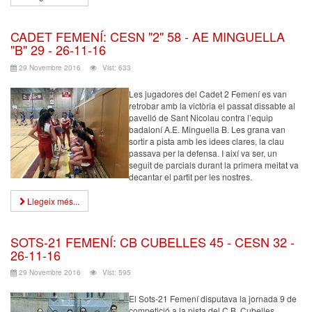
CADET FEMENÍ: CESN "2" 58 - AE MINGUELLA
"B" 29 - 26-11-16
29 Novembre 2016
Vist: 633
Les jugadores del Cadet 2 Femení es van
retrobar amb la victòria el passat dissabte al
pavelló de Sant Nicolau contra l’equip
badaloní A.E. Minguella B. Les grana van
sortir a pista amb les idees clares, la clau
passava per la defensa. I així va ser, un
seguit de parcials durant la primera meitat va
decantar el partit per les nostres.
Llegeix més...
SOTS-21 FEMENÍ: CB CUBELLES 45 - CESN 32 -
26-11-16
29 Novembre 2016
Vist: 595
El Sots-21 Femení disputava la jornada 9 de
competició a la pista del C.B. Cubelles.