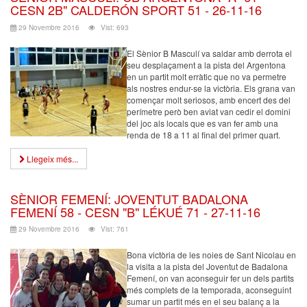
CESN 2B" CALDERÓN SPORT 51 - 26-11-16
29 Novembre 2016
Vist: 693
El Sènior B Masculí va saldar amb derrota el
seu desplaçament a la pista del Argentona
en un partit molt erràtic que no va permetre
als nostres endur-se la victòria. Els grana van
començar molt seriosos, amb encert des del
perímetre però ben aviat van cedir el domini
del joc als locals que es van fer amb una
renda de 18 a 11 al final del primer quart.
Llegeix més...
SÈNIOR FEMENÍ: JOVENTUT BADALONA
FEMENÍ 58 - CESN "B" LÉKUÉ 71 - 27-11-16
29 Novembre 2016
Vist: 761
Bona victòria de les noies de Sant Nicolau en
la visita a la pista del Joventut de Badalona
Femení, on van aconseguir fer un dels partits
més complets de la temporada, aconseguint
sumar un partit més en el seu balanç a la