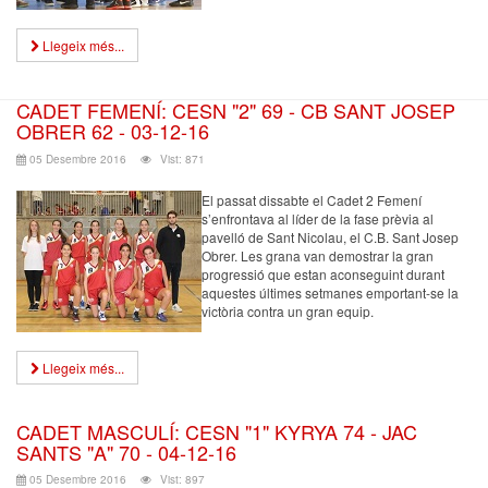
Llegeix més...
CADET FEMENÍ: CESN "2" 69 - CB SANT JOSEP
OBRER 62 - 03-12-16
05 Desembre 2016
Vist: 871
El passat dissabte el Cadet 2 Femení
s’enfrontava al líder de la fase prèvia al
pavelló de Sant Nicolau, el C.B. Sant Josep
Obrer. Les grana van demostrar la gran
progressió que estan aconseguint durant
aquestes últimes setmanes emportant-se la
victòria contra un gran equip.
Llegeix més...
CADET MASCULÍ: CESN "1" KYRYA 74 - JAC
SANTS "A" 70 - 04-12-16
05 Desembre 2016
Vist: 897