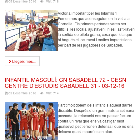
05 Desembre 2016
Vist: 718
Victòria important per les Infantils 1
Femenines que aconseguien en la visita a
Cornellà. Els primers períodes varen ser
difícils, les locals, ajustaven línies i asfixiaven
la sortida de pilota grana, cosa que feia que
hi hagués el joc travat i moltes imprecisions
per part de les jugadores de Sabadell.
Llegeix més...
INFANTIL MASCULÍ: CN SABADELL 72 - CESN
CENTRE D'ESTUDIS SABADELL 31 - 03-12-16
05 Desembre 2016
Vist: 714
Partit molt dolent dels Infantils aquest darrer
dissabte. Després d’un gran matx la setmana
passada, la relaxació ens va passar factura
contra un rival que ens va castigar molt
qualsevol petit error en defensa i que no ens
deixava quasi moure’ns en atac.