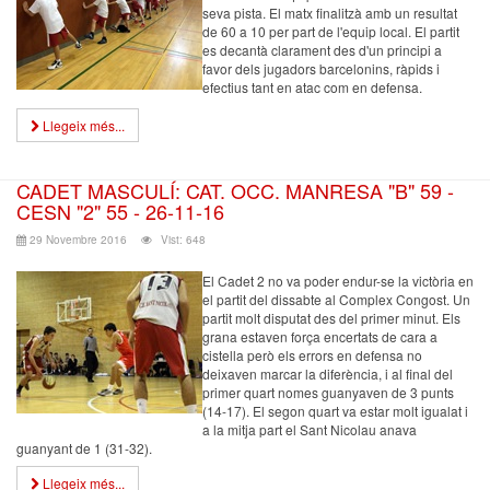
seva pista. El matx finalitzà amb un resultat
de 60 a 10 per part de l'equip local. El partit
es decantà clarament des d'un principi a
favor dels jugadors barcelonins, ràpids i
efectius tant en atac com en defensa.
Llegeix més...
CADET MASCULÍ: CAT. OCC. MANRESA "B" 59 -
CESN "2" 55 - 26-11-16
29 Novembre 2016
Vist: 648
El Cadet 2 no va poder endur-se la victòria en
el partit del dissabte al Complex Congost. Un
partit molt disputat des del primer minut. Els
grana estaven força encertats de cara a
cistella però els errors en defensa no
deixaven marcar la diferència, i al final del
primer quart nomes guanyaven de 3 punts
(14-17). El segon quart va estar molt igualat i
a la mitja part el Sant Nicolau anava
guanyant de 1 (31-32).
Llegeix més...