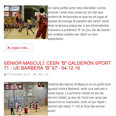
Un dels partits amb més intensitat, nervis,
emoció i amb més coses en joc del que
portem de temporada el que es va jugar el
passat diumenge al pavelló del carrer Jardí.
Amb la tercera plaça per a les eliminatòries
d’ascens a preferent “A” en joc, els de Sants i
els nostres cadets van oferir un bon
espectacle.
Llegeix més...
SÈNIOR MASCULÍ: CESN "B" CALDERÓN SPORT
71 - UE BARBERÀ "B" 67 - 04-12-16
05 Desembre 2016
Vist: 730
Victòria del Sènior B Masculí en el partit molt
igualat contra Barberà, amb una part per a
cada equip. La primera meitat va ser de
domini visitat, ja des de l'inici van anar per
davant en el marcador, amb un joc ràpid i
domini del rebot 17-23 al final del primer
quart.