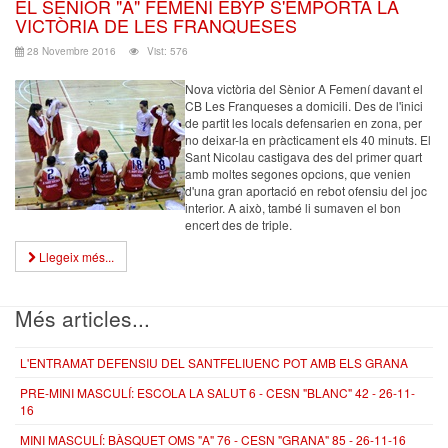
EL SÈNIOR "A" FEMENÍ EBYP S'EMPORTA LA
VICTÒRIA DE LES FRANQUESES
28 Novembre 2016
Vist: 576
Nova victòria del Sènior A Femení davant el
CB Les Franqueses a domicili. Des de l'inici
de partit les locals defensarien en zona, per
no deixar-la en pràcticament els 40 minuts. El
Sant Nicolau castigava des del primer quart
amb moltes segones opcions, que venien
d'una gran aportació en rebot ofensiu del joc
interior. A això, també li sumaven el bon
encert des de triple.
Llegeix més...
Més articles...
L'ENTRAMAT DEFENSIU DEL SANTFELIUENC POT AMB ELS GRANA
PRE-MINI MASCULÍ: ESCOLA LA SALUT 6 - CESN "BLANC" 42 - 26-11-
16
MINI MASCULÍ: BÀSQUET OMS "A" 76 - CESN "GRANA" 85 - 26-11-16