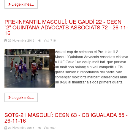
Llegeix més...
PRE-INFANTIL MASCULÍ: UE GAUDÍ 22 - CESN
"2" QUINTANA ADVOCATS ASSOCIATS 72 - 26-11-
16
29 Novembre 2016
Vist: 716
Aquest cap de setmana el Pre-Infantil 2
Masculí Quintana Advocats Associats visitava
a l’UE Gaudí, un equip molt fort que portava
un molt bon balanç a nivell competitiu. Els
grana sabien l’ importància del partit i van
començar molt forts marcant diferències amb
un 9-28 al finalitzar als dos primers quarts.
Llegeix més...
SOTS-21 MASCULÍ: CESN 63 - CB IGUALADA 55 -
26-11-16
28 Novembre 2016
Vist: 657