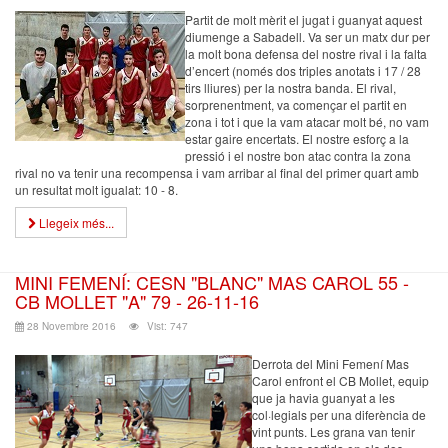
Partit de molt mèrit el jugat i guanyat aquest
diumenge a Sabadell. Va ser un matx dur per
la molt bona defensa del nostre rival i la falta
d’encert (només dos triples anotats i 17 / 28
tirs lliures) per la nostra banda. El rival,
sorprenentment, va començar el partit en
zona i tot i que la vam atacar molt bé, no vam
estar gaire encertats. El nostre esforç a la
pressió i el nostre bon atac contra la zona
rival no va tenir una recompensa i vam arribar al final del primer quart amb
un resultat molt igualat: 10 - 8.
Llegeix més...
MINI FEMENÍ: CESN "BLANC" MAS CAROL 55 -
CB MOLLET "A" 79 - 26-11-16
28 Novembre 2016
Vist: 747
Derrota del Mini Femení Mas
Carol enfront el CB Mollet, equip
que ja havia guanyat a les
col·legials per una diferència de
vint punts. Les grana van tenir