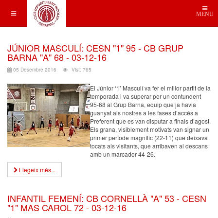
MENU
JÚNIOR MASCULÍ: CESN "1" 95 - CB GRUP
BARNA "A" 68 - 03-12-16
05 Desembre 2016
Vist: 765
El Júnior ‘1’ Masculí va fer el millor partit de la
temporada i va superar per un contundent
95-68 al Grup Barna, equip que ja havia
guanyat als nostres a les fases d’accés a
Preferent que es van disputar a finals d’agost.
Els grana, visiblement motivats van signar un
primer període magnífic (22-11) que deixava
tocats als visitants, que arribaven al descans
amb un marcador 44-26.
Llegeix més...
INFANTIL FEMENÍ: CB CORNELLÀ "A" 53 - CESN
"1" MAS CAROL 72 - 03-12-16