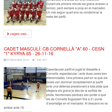
Durant els primers minuts les grana anaven a
remolc, però sempre a prop en el marcador.
Un mal segon quart ens va condemnar la
resta del partit.
Llegeix més...
CADET MASCULÍ: CB CORNELLÀ "A" 60 - CESN
"1" KYRYA 65 - 26-11-16
29 Novembre 2016
Vist: 627
Espectacular partit el jugat el dissabte a
Cornellà; espectacular i amb dues cares ben
diferenciades. Una primera part en la que els
locals van dominar completament el partit
amb una defensa pressionant a tota pista que
ofegava als grana ja des de la sortida de
pilota. Nombroses pèrdues van portar a que
els de Cornellà tinguessin fins a 21 punts
d’avantatge en el marcador. Al descans es va
arribar amb 19.