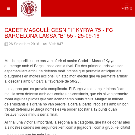
MENU
CADET MASCULÍ: CESN "1" KYRYA 75 - FC
BARCELONA LASSA "B" 55 - 25-09-16
26 Setembre 2016
Vist: 847
Molt bon partit el que ens van oferir el nostre Cadet 1 Masculí Kyrya
diumenge amb el Barça Lassa com a rival. Els dos primer quarts van ser
espectaculars amb una defensa molt intensa que permetia anticipar als
blaugranes en moltes accions i un atac molt efectiu que va permetre arribar
al descans amb un parcial favorable de 50-25.
La segona part es preveia complicada. El Barça va començar intensificant
molt la seva defensa amb dos contra uns constants, que els hi van permetre
robar algunes pilotes que van acabar amb punts fàcils. Malgrat la millora
dels visitants els grana no van perdre la cara al partit i recolzats amb un bon
treball defensiu el Barça només es va poder acostar a 12 punts quan
restaven pocs minuts per al final.
Al final una victòria important, la segona a la categoria, que ha de donar ales
als nostres cadets per seguir creixent com a jugadors i com a grup. Felicitats!
La setmana que be més i millor.