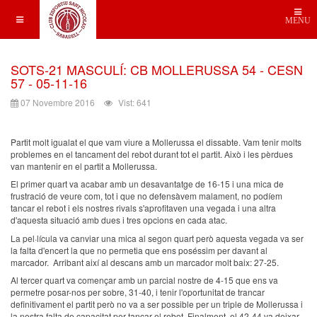
MENU
SOTS-21 MASCULÍ: CB MOLLERUSSA 54 - CESN
57 - 05-11-16
07 Novembre 2016
Vist: 641
Partit molt igualat el que vam viure a Mollerussa el dissabte. Vam tenir molts
problemes en el tancament del rebot durant tot el partit. Això i les pèrdues
van mantenir en el partit a Mollerussa.
El primer quart va acabar amb un desavantatge de 16-15 i una mica de
frustració de veure com, tot i que no defensàvem malament, no podíem
tancar el rebot i els nostres rivals s'aprofitaven una vegada i una altra
d'aquesta situació amb dues i tres opcions en cada atac.
La pel·lícula va canviar una mica al segon quart però aquesta vegada va ser
la falta d'encert la que no permetia que ens poséssim per davant al
marcador. Arribant així al descans amb un marcador molt baix: 27-25.
Al tercer quart va començar amb un parcial nostre de 4-15 que ens va
permetre posar-nos per sobre, 31-40, i tenir l'oportunitat de trancar
definitivament el partit però no va a ser possible per un triple de Mollerussa i
la nostra falta de capacitat per tancar el rebot. Finalment, el 42-44 va deixar