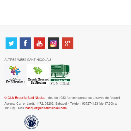
ALTRES WEBS SANT NICOLAU
© Club Esportiu Sant Nicolau
- des de 1983 formem persones a través de l'esport
Adreça: Carrer Jardí, nº 72, 08202, Sabadell - Telèfon: 937274123 (de 17:30h a
19:30h) - Mail:
basquet@cesantnicolau.com