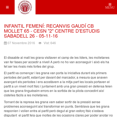
MENU
INFANTIL FEMENÍ: RECANVIS GAUDÍ CB
MOLLET 65 - CESN "2" CENTRE D'ESTUDIS
SABADELL 26 - 05-11-16
07 Novembre 2016
Vist: 646
El dissabte al matí les grana visitaven el camp de les líders, les molletanes
van fer fases per accedir a nivell A però no ho van aconseguir i això els ha
fet ser les rivals més fortes del grup.
El partit va començar i les grana van porta la iniciativa durant els primers
períodes del partit, estant per davant del marcador, a mesura que anaven
avançant els períodes i ens acostàvem a la mitja part les locals portaven el
partit a un nivell molt físic i juntament amb una gran pressió en defensa feien
que les grana tinguéssim errors en la sortida de la pilota concedint així
cistelles fàcils a les molletanes.
Tornant de la represa les grana vam saber sortir de la pressió sense
problemes aconseguint així transformar en punts. Semblava que les grana
responien i volien entra al partit però degut al gran esforç físic s’estava
disputant el partit feia que moltes de les ocasions clares per poder anotar no