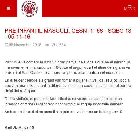
MENU
PRE-INFANTIL MASCULÍ: CESN "1" 68 - SQBC 18
- 05-11-16
08 Novembre 2016
Vist: 664
Partit que va començar amb un gran parcial dels locals que en el minut 5 ja
manaven en el marcador per 18-0. En el segon quart el ritme dels grana va
baixar i el Sant Quirze ho va aprofitar per retallar punts en el marcador.
En el tercer període els grana van tornar a pujar el nivell del seu joc i poc a
poc van anar eixamplant la diferència en el marcador fins a tancar el partit a
l'inici del sisè quart.
Tot i la victòria, el partit del Sant Nicolau no va ser tant complet com en
jornades anteriors i cal corregir aspectes que l'equip necessita millorar.
Amb aquest resultat es posa fi a la primera volta amb un balanç de 4-0.
RESULTAT: 68-18