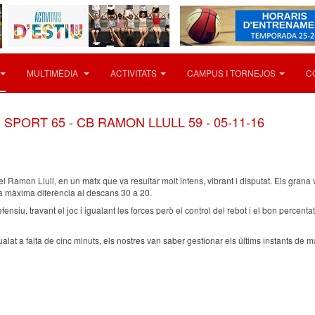
MULTIMÈDIA
ACTIVITATS
CAMPUS I TORNEJOS
C
SPORT 65 - CB RAMON LLULL 59 - 05-11-16
 el Ramon Llull, en un matx que va resultar molt intens, vibrant i disputat. Els gr
la màxima diferència al descans 30 a 20.
fensiu, travant el joc i igualant les forces però el control del rebot i el bon percenta
alat a falta de cinc minuts, els nostres van saber gestionar els últims instants de 