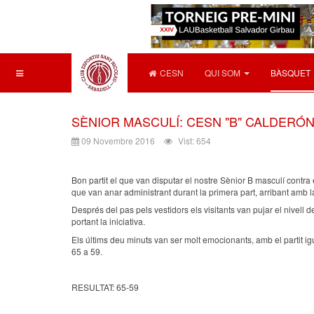
CESN
QUI SOM
BÀSQUET
SÈNIOR MASCULÍ: CESN "B" CALDERÓN 
09 Novembre 2016
Vist: 654
Bon partit el que van disputar el nostre Sènior B masculí contra
que van anar administrant durant la primera part, arribant amb 
Després del pas pels vestidors els visitants van pujar el nivell de
portant la iniciativa.
Els últims deu minuts van ser molt emocionants, amb el partit igu
65 a 59.
RESULTAT: 65-59