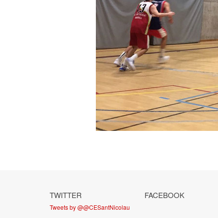
TWITTER
FACEBOOK
Tweets by @@CESantNicolau