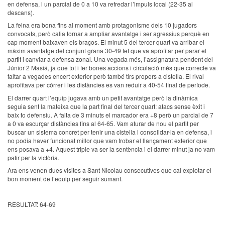
en defensa, i un parcial de 0 a 10 va refredar l’impuls local (22-35 al
descans).
La feina era bona fins al moment amb protagonisme dels 10 jugadors
convocats, però calia tornar a ampliar avantatge i ser agressius perquè en
cap moment baixaven els braços. El minut 5 del tercer quart va arribar el
màxim avantatge del conjunt grana 30-49 fet que va aprofitar per parar el
partit i canviar a defensa zonal. Una vegada més, l’assignatura pendent del
Júnior 2 Masiá, ja que tot i fer bones accions i circulació més que correcte va
faltar a vegades encert exterior però també tirs propers a cistella. El rival
aprofitava per córrer i les distàncies es van reduir a 40-54 final de període.
El darrer quart l’equip jugava amb un petit avantatge però la dinàmica
seguia sent la mateixa que la part final del tercer quart: atacs sense èxit i
baix to defensiu. A falta de 3 minuts el marcador era +8 però un parcial de 7
a 0 va escurçar distàncies fins al 64-65. Vam aturar de nou el partit per
buscar un sistema concret per tenir una cistella i consolidar-la en defensa, i
no podia haver funcionat millor que vam trobar el llançament exterior que
ens posava a +4. Aquest triple va ser la sentència i el darrer minut ja no vam
patir per la victòria.
Ara ens venen dues visites a Sant Nicolau consecutives que cal explotar el
bon moment de l’equip per seguir sumant.
RESULTAT: 64-69