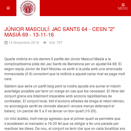
MENU
JÚNIOR MASCULÍ: JAC SANTS 64 - CESN "2"
MASIÁ 69 - 13-11-16
14 Novembre 2016
Vist: 797
Quarta victòria en els darrers 5 partits del Júnior Masculí Masià a la
complicadíssima pista del Jac Sants de Barcelona per un ajustat 64-69. El
segon equip Júnior de Sant Nicolau va sortir a la pista amb una arrencada
immaculada (0-9) conscient que la victòria a aquest camp rival es paga molt
cara.
Sabíem que seria un partit llarg però la nostra aposta era sumar el màxim
avantatge possible per tenir un marge en cas que fos necessari. El ritme del
conjunt grana era totalment imparable amb accions rapidíssimes de
contraatac. El conjunt local, tret d’accions aïllades de brega al rebot ofensiu,
no aconseguia sentir-se còmode atacant i encara menys defensant el
balanç. Un parcial de 5 a 0 va tancar un bon quart (10-20).
Un inici dubtós, molt menys agressiu que el primer quart va permetre que
s’acostessin al marcador a 16-20 fet que va obligar a fer una parada per
reactivar les idees. De nou, el conjunt va tenir clar que on calia focalitzar era