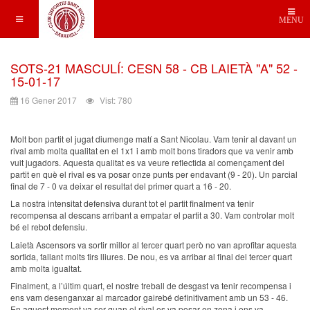
MENU
SOTS-21 MASCULÍ: CESN 58 - CB LAIETÀ "A" 52 -
15-01-17
16 Gener 2017
Vist: 780
Molt bon partit el jugat diumenge matí a Sant Nicolau. Vam tenir al davant un
rival amb molta qualitat en el 1x1 i amb molt bons tiradors que va venir amb
vuit jugadors. Aquesta qualitat es va veure reflectida al començament del
partit en què el rival es va posar onze punts per endavant (9 - 20). Un parcial
final de 7 - 0 va deixar el resultat del primer quart a 16 - 20.
La nostra intensitat defensiva durant tot el partit finalment va tenir
recompensa al descans arribant a empatar el partit a 30. Vam controlar molt
bé el rebot defensiu.
Laietà Ascensors va sortir millor al tercer quart però no van aprofitar aquesta
sortida, fallant molts tirs lliures. De nou, es va arribar al final del tercer quart
amb molta igualtat.
Finalment, a l’últim quart, el nostre treball de desgast va tenir recompensa i
ens vam desenganxar al marcador gairebé definitivament amb un 53 - 46.
En aquest moment va ser quan el rival es va posar en zona i ens va