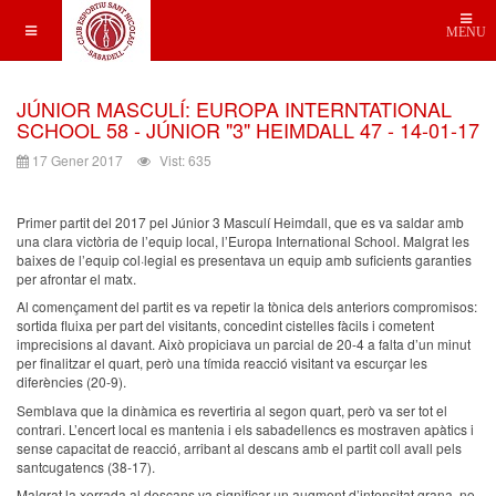
MENU
JÚNIOR MASCULÍ: EUROPA INTERNTATIONAL
SCHOOL 58 - JÚNIOR "3" HEIMDALL 47 - 14-01-17
17 Gener 2017
Vist: 635
Primer partit del 2017 pel Júnior 3 Masculí Heimdall, que es va saldar amb
una clara victòria de l’equip local, l’Europa International School. Malgrat les
baixes de l’equip col·legial es presentava un equip amb suficients garanties
per afrontar el matx.
Al començament del partit es va repetir la tònica dels anteriors compromisos:
sortida fluixa per part del visitants, concedint cistelles fàcils i cometent
imprecisions al davant. Això propiciava un parcial de 20-4 a falta d’un minut
per finalitzar el quart, però una tímida reacció visitant va escurçar les
diferències (20-9).
Semblava que la dinàmica es revertiria al segon quart, però va ser tot el
contrari. L’encert local es mantenia i els sabadellencs es mostraven apàtics i
sense capacitat de reacció, arribant al descans amb el partit coll avall pels
santcugatencs (38-17).
Malgrat la xerrada al descans va significar un augment d’intensitat grana, no