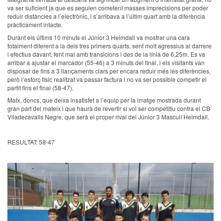
va ser suficient ja que es seguien cometent masses imprecisions per poder
reduir distàncies a l’electrònic, i s’arribava a l’últim quart amb la diferència
pràcticament intacte.
Durant els últims 10 minuts el Júnior 3 Heimdall va mostrar una cara
totalment diferent a la dels tres primers quarts, sent molt agressius al darrere
i efectius davant, fent mal amb transicions i des de la línia de 6,25m. Es va
arribar a ajustar el marcador (55-46) a 3 minuts del final, i els visitants van
disposar de fins a 3 llançaments clars per encara reduir més les diferències,
però l’esforç físic realitzat va passar factura i no va ser possible competir el
partit fins el final (58-47).
Matx, doncs, que deixa insatisfet a l’equip per la imatge mostrada durant
gran part del mateix i que haurà de revertir si vol ser competitiu contra el CB
Viladecavalls Negre, que serà el proper rival del Júnior 3 Masculí Heimdall.
RESULTAT: 58-47