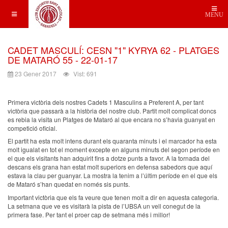
MENU
CADET MASCULÍ: CESN "1" KYRYA 62 - PLATGES
DE MATARÓ 55 - 22-01-17
23 Gener 2017
Vist: 691
Primera victòria dels nostres Cadets 1 Masculins a Preferent A, per tant
victòria que passarà a la història del nostre club. Partit molt complicat doncs
es rebia la visita un Platges de Mataró al que encara no s’havia guanyat en
competició oficial.
El partit ha esta molt intens durant els quaranta minuts i el marcador ha esta
molt igualat en tot el moment excepte en alguns minuts del segon període en
el que els visitants han adquirit fins a dotze punts a favor. A la tornada del
descans els grana han estat molt superiors en defensa sabedors que aquí
estava la clau per guanyar. La mostra la tenim a l’últim període en el que els
de Mataró s’han quedat en només sis punts.
Important victòria que els fa veure que tenen molt a dir en aquesta categoria.
La setmana que ve es visitarà la pista de l’UBSA un vell conegut de la
primera fase. Per tant el proer cap de setmana més i millor!