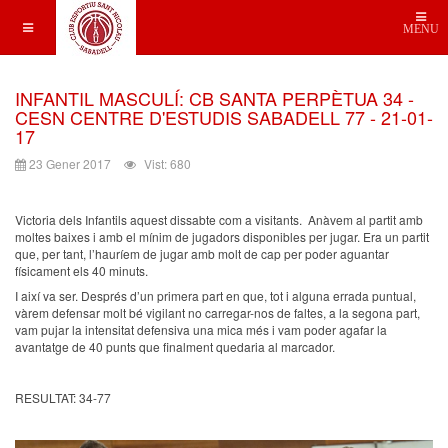
MENU
INFANTIL MASCULÍ: CB SANTA PERPÈTUA 34 -
CESN CENTRE D'ESTUDIS SABADELL 77 - 21-01-
17
23 Gener 2017
Vist: 680
Victoria dels Infantils aquest dissabte com a visitants. Anàvem al partit amb
moltes baixes i amb el mínim de jugadors disponibles per jugar. Era un partit
que, per tant, l’hauríem de jugar amb molt de cap per poder aguantar
físicament els 40 minuts.
I així va ser. Després d’un primera part en que, tot i alguna errada puntual,
vàrem defensar molt bé vigilant no carregar-nos de faltes, a la segona part,
vam pujar la intensitat defensiva una mica més i vam poder agafar la
avantatge de 40 punts que finalment quedaria al marcador.
RESULTAT: 34-77