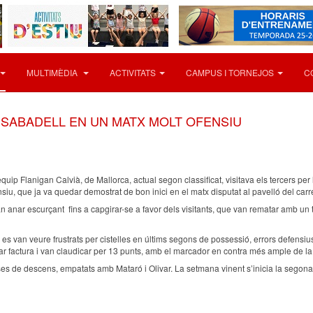
MULTIMÈDIA
ACTIVITATS
CAMPUS I TORNEJOS
C
U SABADELL EN UN MATX MOLT OFENSIU
quip Flanigan Calvià, de Mallorca, actual segon classificat, visitava els tercers per l
siu, que ja va quedar demostrat de bon inici en el matx disputat al pavelló del carre
 van anar escurçant fins a capgirar-se a favor dels visitants, que van rematar amb un 
es van veure frustrats per cistelles en últims segons de possessió, errors defensius i 
sar factura i van claudicar per 13 punts, amb el marcador en contra més ample de l
s de descens, empatats amb Mataró i Olivar. La setmana vinent s’inicia la segona f