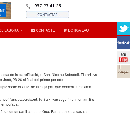
OL·LABORA
CONTACTE
BOTIGA LAU
a cua de la classificació, el Sant Nicolau Sabadell. El partit va
r Jardí, 28-26 al final del primer període.
triple sobre el xiulet de la mitja part que donava la màxima
per l'ansietat creixent. Tot i així van seguir-ho intentant fins
a temporada.
ase, en un partit contra el Grup Barna de nou a casa, al