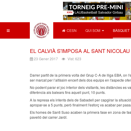
CESN
QUI SOM
BÀSQUET
EL CALVIÀ S'IMPOSA AL SANT NICOLA
23 Gener 2017
Vist: 623
Darrer partit de la primera volta del Grup C-A de lliga EBA, on l'e
ser marcat per l’altíssim encert dels dos equips en l'aspecte ofen
No podent parar el joc interior dels visitants, les distàncies es
diferència als balears fins aquell punt, 10 punts.
A la represa els intents dels de Sabadell per capgirar la situació 
apropar-se a 5 punts, però finalment l'esforç va acabar per pas
Els homes de Santi Suso acaben la primera fase en zona de fase
pavelló del carrer Jardí.