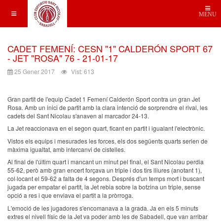
MENU
CADET FEMENÍ: CESN "1" CALDERÓN SPORT 67
- JET "ROSA" 76 - 21-01-17
25 Gener 2017
Vist: 613
Gran partit de l'equip Cadet 1 Femení Calderón Sport contra un gran Jet
Rosa. Amb un inici de partit amb la clara intenció de sorprendre el rival, les
cadets del Sant Nicolau s'anaven al marcador 24-13.
La Jet reaccionava en el segon quart, ficant en partit i igualant l'electrònic.
Vistos els equips i mesurades les forces, els dos següents quarts serien de
màxima igualtat, amb intercanvi de cistelles.
Al final de l'últim quart i mancant un minut pel final, el Sant Nicolau perdia
55-62, però amb gran encert forçava un triple i dos tirs lliures (anotant 1),
col·locant el 59-62 a falta de 4 segons. Després d'un temps mort i buscant
jugada per empatar el partit, la Jet rebia sobre la botzina un triple, sense
opció a res i que enviava el partit a la pròrroga.
L'emoció de les jugadores s'encomanava a la grada. Ja en els 5 minuts
extres el nivell físic de la Jet va poder amb les de Sabadell, que van arribar