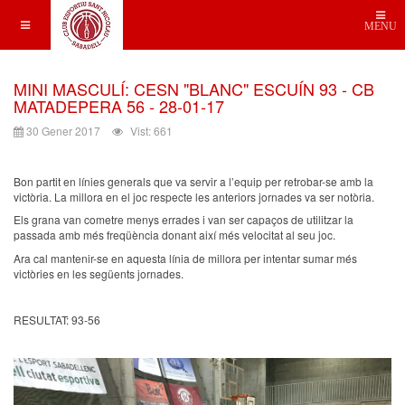
MENU
MINI MASCULÍ: CESN "BLANC" ESCUÍN 93 - CB
MATADEPERA 56 - 28-01-17
30 Gener 2017
Vist: 661
Bon partit en línies generals que va servir a l’equip per retrobar-se amb la
victòria. La millora en el joc respecte les anteriors jornades va ser notòria.
Els grana van cometre menys errades i van ser capaços de utilitzar la
passada amb més freqüència donant així més velocitat al seu joc.
Ara cal mantenir-se en aquesta línia de millora per intentar sumar més
victòries en les següents jornades.
RESULTAT: 93-56