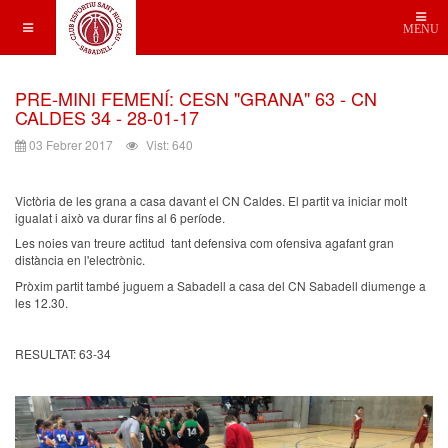
MENU
PRE-MINI FEMENÍ: CESN "GRANA" 63 - CN
CALDES 34 - 28-01-17
03 Febrer 2017
Vist: 640
Victòria de les grana a casa davant el CN Caldes. El partit va iniciar molt
igualat i això va durar fins al 6 període.
Les noies van treure actitud tant defensiva com ofensiva agafant gran
distància en l'electrònic.
Pròxim partit també juguem a Sabadell a casa del CN Sabadell diumenge a
les 12.30.
RESULTAT: 63-34