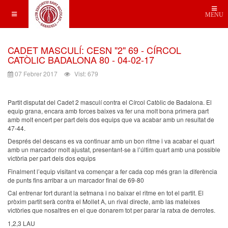
MENU
CADET MASCULÍ: CESN "2" 69 - CÍRCOL
CATÒLIC BADALONA 80 - 04-02-17
07 Febrer 2017
Vist: 679
Partit disputat del Cadet 2 masculí contra el Círcol Catòlic de Badalona. El
equip grana, encara amb forces baixes va fer una molt bona primera part
amb molt encert per part dels dos equips que va acabar amb un resultat de
47-44.
Després del descans es va continuar amb un bon ritme i va acabar el quart
amb un marcador molt ajustat, presentant-se a l’últim quart amb una possible
victòria per part dels dos equips
Finalment l’equip visitant va començar a fer cada cop més gran la diferència
de punts fins arribar a un marcador final de 69-80
Cal entrenar fort durant la setmana i no baixar el ritme en tot el partit. El
pròxim partit serà contra el Mollet A, un rival directe, amb las mateixes
victòries que nosaltres en el que donarem tot per parar la ratxa de derrotes.
1,2,3 LAU