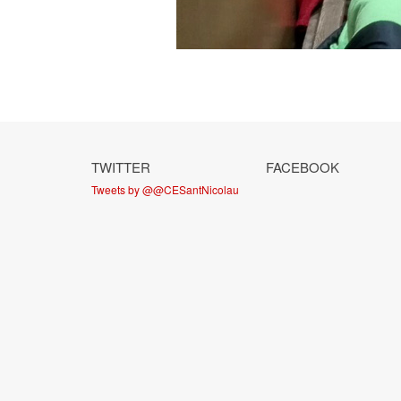
TWITTER
FACEBOOK
Tweets by @@CESantNicolau