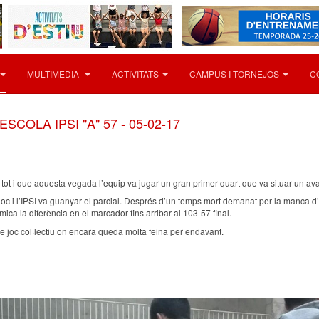
MULTIMÈDIA
ACTIVITATS
CAMPUS I TORNEJOS
C
SCOLA IPSI "A" 57 - 05-02-17
 tot i que aquesta vegada l’equip va jugar un gran primer quart que va situar un ava
 joc i l’IPSI va guanyar el parcial. Després d’un temps mort demanat per la manca d’
ica la diferència en el marcador fins arribar al 103-57 final.
de joc col·lectiu on encara queda molta feina per endavant.