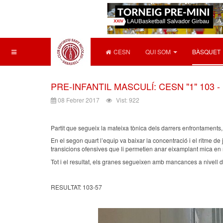
CESN
QUI SOM
BÀSQUET
PRE-INFANTIL MASCULÍ: CESN "1" 103 - E
08 Febrer 2017
Vist: 922
Partit que segueix la mateixa tònica dels darrers enfrontaments,
En el segon quart l’equip va baixar la concentració i el ritme de
transicions ofensives que li permetien anar eixamplant mica en m
Tot i el resultat, els granes segueixen amb mancances a nivell 
RESULTAT: 103-57