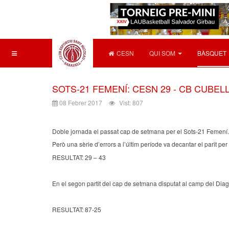
CESN
QUI SOM
BÀSQUET
SOTS-21 FEMENÍ: CESN 29 - CB CUBELLES
08 Febrer 2017
Vist: 807
Doble jornada el passat cap de setmana per el Sots-21 Femení. El 
Però una sèrie d’errors a l’últim període va decantar el parit per l
RESULTAT: 29 – 43
En el segon partit del cap de setmana disputat al camp del Diago
RESULTAT: 87-25