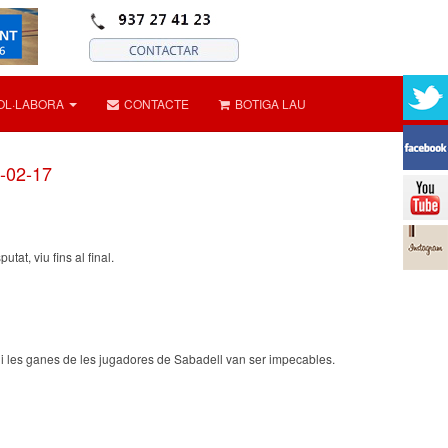
OL·LABORA
CONTACTE
BOTIGA LAU
-02-17
at, viu fins al final.
ud i les ganes de les jugadores de Sabadell van ser impecables.