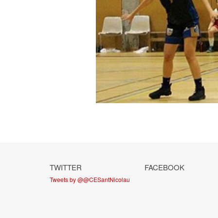
TWITTER
FACEBOOK
Tweets by @@CESantNicolau