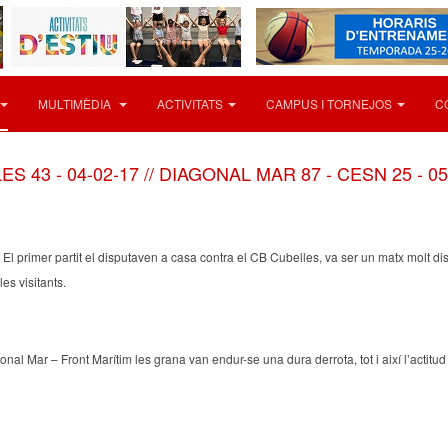
MULTIMÈDIA
ACTIVITATS
CAMPUS I TORNEJOS
C
 43 - 04-02-17 // DIAGONAL MAR 87 - CESN 25 - 05
primer partit el disputaven a casa contra el CB Cubelles, va ser un matx molt disput
es visitants.
nal Mar – Front Marítim les grana van endur-se una dura derrota, tot i així l’actit