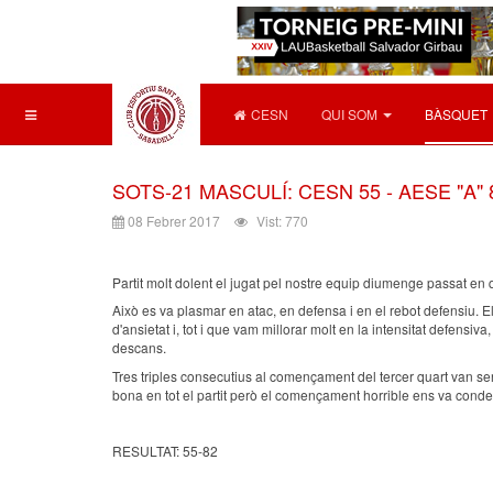
CESN
QUI SOM
BÀSQUET
SOTS-21 MASCULÍ: CESN 55 - AESE "A" 8
08 Febrer 2017
Vist: 770
Partit molt dolent el jugat pel nostre equip diumenge passat en
Això es va plasmar en atac, en defensa i en el rebot defensiu. El
d'ansietat i, tot i que vam millorar molt en la intensitat defens
descans.
Tres triples consecutius al començament del tercer quart van ser de
bona en tot el partit però el començament horrible ens va conde
RESULTAT: 55-82