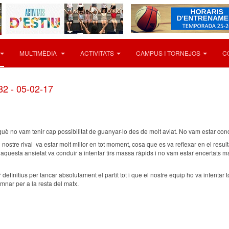
MULTIMÈDIA
ACTIVITATS
CAMPUS I TORNEJOS
C
2 - 05-02-17
 què no vam tenir cap possibilitat de guanyar-lo des de molt aviat. No vam estar co
 nostre rival va estar molt millor en tot moment, cosa que es va reflexar en el resu
iva, aquesta ansietat va conduir a intentar tirs massa ràpids i no vam estar encertat
finitius per tancar absolutament el partit tot i que el nostre equip ho va intentar tot
mnar per a la resta del matx.