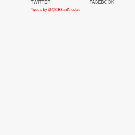
TWITTER
FACEBOOK
Tweets by @@CESantNicolau