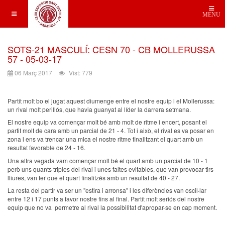
MENU
SOTS-21 MASCULÍ: CESN 70 - CB MOLLERUSSA
57 - 05-03-17
06 Març 2017
Vist: 779
Partit molt bo el jugat aquest diumenge entre el nostre equip i el Mollerussa:
un rival molt perillós, que havia guanyat al líder la darrera setmana.
El nostre equip va començar molt bé amb molt de ritme i encert, posant el
partit molt de cara amb un parcial de 21 - 4. Tot i això, el rival es va posar en
zona i ens va trencar una mica el nostre ritme finalitzant el quart amb un
resultat favorable de 24 - 16.
Una altra vegada vam començar molt bé el quart amb un parcial de 10 - 1
però uns quants triples del rival i unes faltes evitables, que van provocar tirs
lliures, van fer que el quart finalitzés amb un resultat de 40 - 27.
La resta del partir va ser un "estira i arronsa" i les diferències van oscil·lar
entre 12 i 17 punts a favor nostre fins al final. Partit molt seriós del nostre
equip que no va permetre al rival la possibilitat d'apropar-se en cap moment.