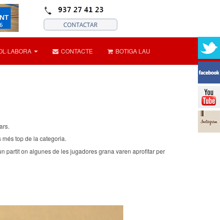
OL·LABORA
CONTACTE
BOTIGA LAU
lars.
 més top de la categoria.
 un partit on algunes de les jugadores grana varen aprofitar per