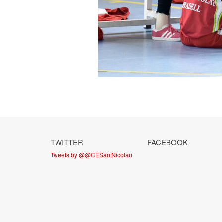
TWITTER
FACEBOOK
Tweets by @@CESantNicolau