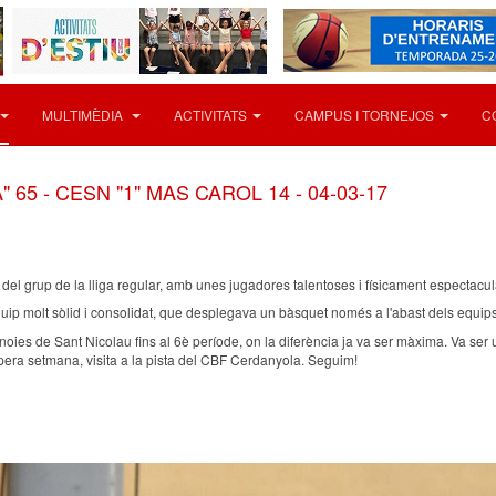
MULTIMÈDIA
ACTIVITATS
CAMPUS I TORNEJOS
C
65 - CESN "1" MAS CAROL 14 - 04-03-17
r del grup de la lliga regular, amb unes jugadores talentoses i físicament espectacu
ip molt sòlid i consolidat, que desplegava un bàsquet només a l'abast dels equips
s noies de Sant Nicolau fins al 6è període, on la diferència ja va ser màxima. Va ser
propera setmana, visita a la pista del CBF Cerdanyola. Seguim!