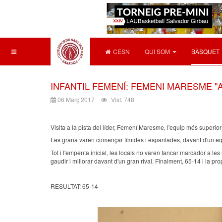
CESN
QUI SOM
BÀSQUET
INFANTIL FEMENÍ: FEMENI MARESME "A" 
06 Març 2017
Vist: 748
Visita a la pista del líder, Femení Maresme, l'equip més superio
Les grana varen començar tímides i espantades, davant d'un equ
Tot i l'empenta inicial, les locals no varen tancar marcador a le
gaudir i millorar davant d'un gran rival. Finalment, 65-14 i la 
RESULTAT: 65-14