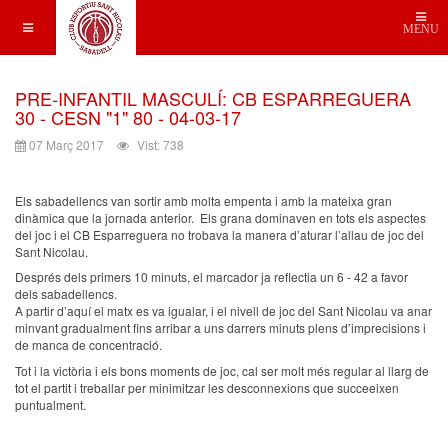
MENU
PRE-INFANTIL MASCULÍ: CB ESPARREGUERA
30 - CESN "1" 80 - 04-03-17
07 Març 2017
Vist: 738
Els sabadellencs van sortir amb molta empenta i amb la mateixa gran
dinàmica que la jornada anterior. Els grana dominaven en tots els aspectes
del joc i el CB Esparreguera no trobava la manera d’aturar l’allau de joc del
Sant Nicolau.
Després dels primers 10 minuts, el marcador ja reflectia un 6 - 42 a favor
dels sabadellencs.
A partir d’aquí el matx es va igualar, i el nivell de joc del Sant Nicolau va anar
minvant gradualment fins arribar a uns darrers minuts plens d’imprecisions i
de manca de concentració.
Tot i la victòria i els bons moments de joc, cal ser molt més regular al llarg de
tot el partit i treballar per minimitzar les desconnexions que succeeixen
puntualment.