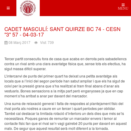
MENU
CADET MASCULÍ: SANT QUIRZE BC 74 - CESN
"3" 57 - 04-03-17
08 Març 2017
Vist: 739
Tercer partit consecutiu fora de casa que acaba en derrota pels sabadellencs
contra un rival amb una clara avantatge física que, sense tots els efectius, ha
sigut massa difícil superar.
L’intercanvi de punts del primer quart ha deixat una petita avantatge als
locals que a l’inici del segon període han sabut ampliar i que els ha sigut de
coixí per la pressió grana que s’ha realitzat al tram final abans d’anar als
vestuaris. Bones sensacions a la mitja part però enganyoses ja que en cap
moment s’ha arribat a anar per davant del marcador.
Una suma de relaxació general i falta de respostes al plantejament físic del
rival porta als nostres a caure en un tercer i quart períodes per oblidar.
També cal destacar la limitada rotació d’interiors un dels dies que més se’ls
necessitava. Poques ganes de remuntar un marcador envers i temor al
contacte físic fan que el rival se’n vagi gairebé 20 punts per davant en aquest
matx. De segur que aquest resultat serà molt diferent a la tornada.