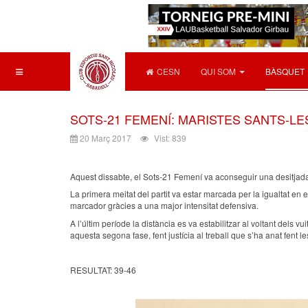
CESN
QUI SOM
BÀSQUET
SOTS-21 FEMENÍ: MARISTES SANTS-LES 
20 Març 2017
Vist: 839
Aquest dissabte, el Sots-21 Femení va aconseguir una desitjada
La primera meitat del partit va estar marcada per la igualtat en 
marcador gràcies a una major intensitat defensiva.
A l’últim període la distància es va estabilitzar al voltant dels vu
aquesta segona fase, fent justícia al treball que s’ha anat fent 
RESULTAT: 39-46