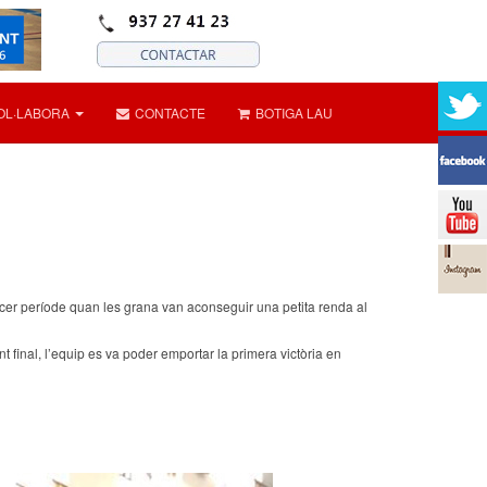
OL·LABORA
CONTACTE
BOTIGA LAU
tercer període quan les grana van aconseguir una petita renda al
ent final, l’equip es va poder emportar la primera victòria en