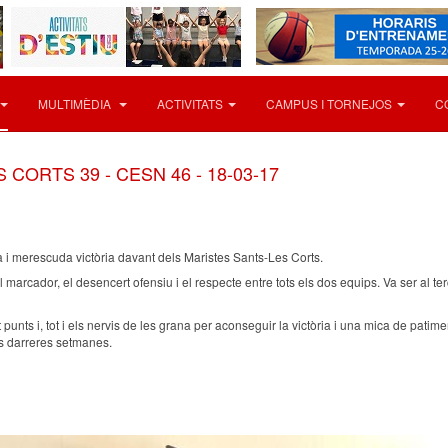
MULTIMÈDIA
ACTIVITATS
CAMPUS I TORNEJOS
C
CORTS 39 - CESN 46 - 18-03-17
 i merescuda victòria davant dels Maristes Sants-Les Corts.
el marcador, el desencert ofensiu i el respecte entre tots els dos equips. Va ser al 
it punts i, tot i els nervis de les grana per aconseguir la victòria i una mica de patim
les darreres setmanes.