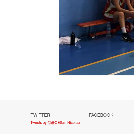
TWITTER
FACEBOOK
Tweets by @@CESantNicolau