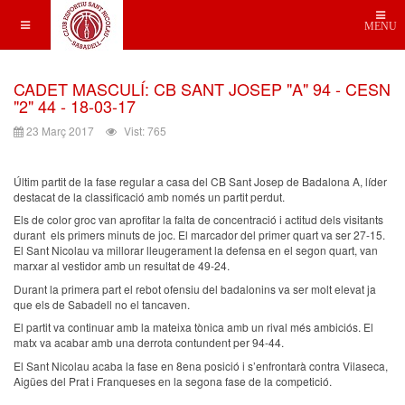
MENU
CADET MASCULÍ: CB SANT JOSEP "A" 94 - CESN
"2" 44 - 18-03-17
23 Març 2017
Vist: 765
Últim partit de la fase regular a casa del CB Sant Josep de Badalona A, líder
destacat de la classificació amb només un partit perdut.
Els de color groc van aprofitar la falta de concentració i actitud dels visitants
durant els primers minuts de joc. El marcador del primer quart va ser 27-15.
El Sant Nicolau va millorar lleugerament la defensa en el segon quart, van
marxar al vestidor amb un resultat de 49-24.
Durant la primera part el rebot ofensiu del badalonins va ser molt elevat ja
que els de Sabadell no el tancaven.
El partit va continuar amb la mateixa tònica amb un rival més ambiciós. El
matx va acabar amb una derrota contundent per 94-44.
El Sant Nicolau acaba la fase en 8ena posició i s’enfrontarà contra Vilaseca,
Aigües del Prat i Franqueses en la segona fase de la competició.