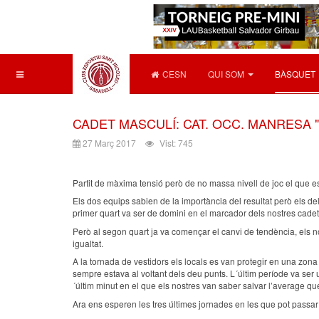
CESN
QUI SOM
BÀSQUET
CADET MASCULÍ: CAT. OCC. MANRESA "A"
27 Març 2017
Vist: 745
Partit de màxima tensió però de no massa nivell de joc el que e
Els dos equips sabien de la importància del resultat però els d
primer quart va ser de domini en el marcador dels nostres cadet
Però al segon quart ja va començar el canvi de tendència, els no
igualtat.
A la tornada de vestidors els locals es van protegir en una zon
sempre estava al voltant dels deu punts. L´últim període va ser u
´últim minut en el que els nostres van saber salvar l’average qu
Ara ens esperen les tres últimes jornades en les que pot passar d