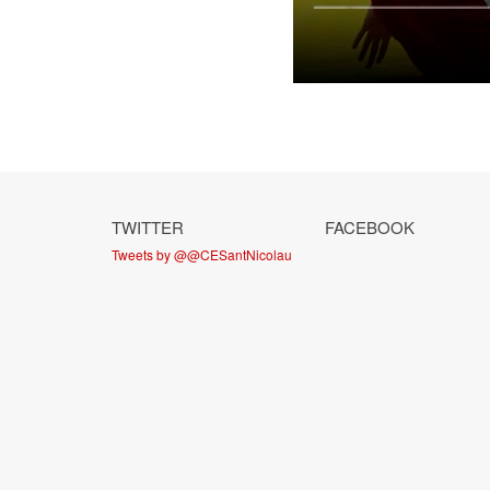
TWITTER
FACEBOOK
Tweets by @@CESantNicolau