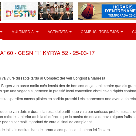
MULTIMÈDIA
ACTIVITATS
CAMPUS I TORNEJOS
C
 60 - CESN "1" KYRYA 52 - 25-03-17
s va viure dissabte tarda al Complex del Vell Congost a Manresa.
el Bages van posar molta més tensió des de bon començament mentre que els grana no 
s que una vegada superaven la pressió local convertien cistelles en ràpids contraa
stres perdien massa pilotes en sortida pressió i els manresans anotaven amb relativ
a que no van deixar durant la resta del partit i que va crear seriosos problemes al
n calc de l’anterior amb la diferència que la nostra defensa donava alguns fruits i e
e podria ser molt important de cara al final de campionat.
e tot i els nostres han de tornar a competir com ho han fet fins ara.