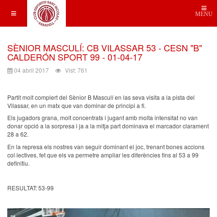
MENU
SÈNIOR MASCULÍ: CB VILASSAR 53 - CESN "B"
CALDERÓN SPORT 99 - 01-04-17
04 abril 2017
Vist: 761
Partit molt complert del Sènior B Masculí en las seva visita a la pista del
Vilassar, en un matx que van dominar de principi a fi.
Els jugadors grana, molt concentrats i jugant amb molta intensitat no van
donar opció a la sorpresa i ja a la mitja part dominava el marcador clarament
28 a 62.
En la represa els nostres van seguir dominant el joc, trenant bones accions
col·lectives, fet que els va permetre ampliar les diferències fins al 53 a 99
definitiu.
RESULTAT: 53-99