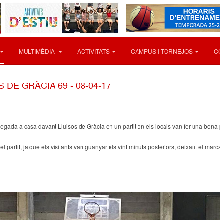
MULTIMÈDIA
ACTIVITATS
CAMPUS I TORNEJOS
C
S DE GRÀCIA 69 - 08-04-17
 vegada a casa davant Lluisos de Gràcia en un partit on els locals van fer una bon
partit, ja que els visitants van guanyar els vint minuts posteriors, deixant el marc