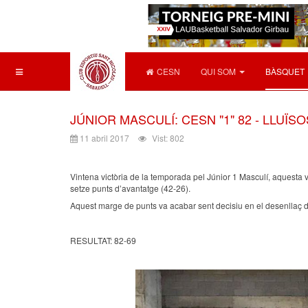
CESN
QUI SOM
BÀSQUET
JÚNIOR MASCULÍ: CESN "1" 82 - LLUÏSO
11 abril 2017
Vist: 802
Vintena victòria de la temporada pel Júnior 1 Masculí, aquesta
setze punts d’avantatge (42-26).
Aquest marge de punts va acabar sent decisiu en el desenllaç del 
RESULTAT: 82-69