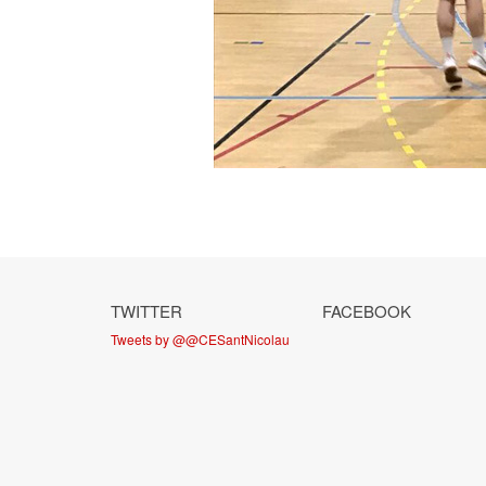
TWITTER
FACEBOOK
Tweets by @@CESantNicolau