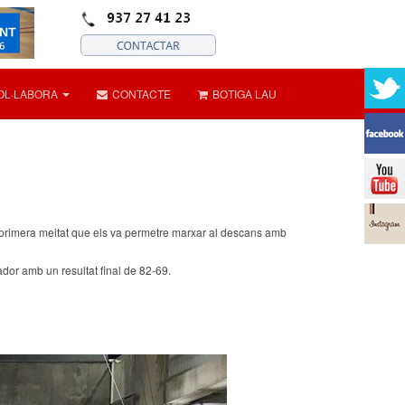
OL·LABORA
CONTACTE
BOTIGA LAU
a primera meitat que els va permetre marxar al descans amb
ador amb un resultat final de 82-69.