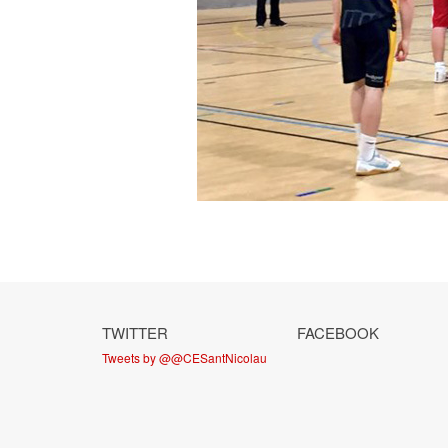
TWITTER
FACEBOOK
Tweets by @@CESantNicolau