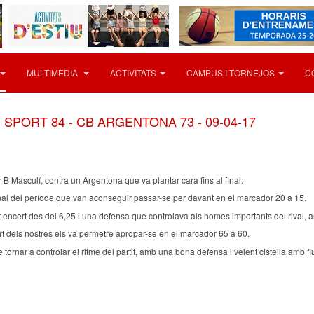
MULTIMÈDIA
ACTIVITATS
CAMPUS I TORNEJOS
C
SPORT 84 - CB ARGENTONA 73 - 09-04-17
r B Masculí, contra un Argentona que va plantar cara fins al final.
l final del període que van aconseguir passar-se per davant en el marcador 20 a 15.
encert des del 6,25 i una defensa que controlava als homes importants del rival, a
cert dels nostres els va permetre apropar-se en el marcador 65 a 60.
 tornar a controlar el ritme del partit, amb una bona defensa i veient cistella amb