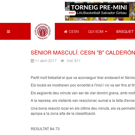
CESN
QUI SOM
BÀSQUET
SÈNIOR MASCULÍ: CESN "B" CALDERÓN 
11 abril 2017
Vist: 811
Partit molt treballat el que va aconseguir tirar endavant el Sènio
Els locals es mostraven poc encertat a l'inici i no va ser fins a
Els següents deu minuts van ser de clar domini grana, amb molt 
A la represa, els visitants van reaccionar, sumat a la falta d'en
Una bona reacció local en els últims deu minuts, els va permetre
apropa a la zona alta de la classificació.
RESULTAT: 84-73