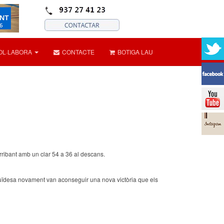
OL·LABORA
CONTACTE
BOTIGA LAU
rribant amb un clar 54 a 36 al descans.
 fluïdesa novament van aconseguir una nova victòria que els