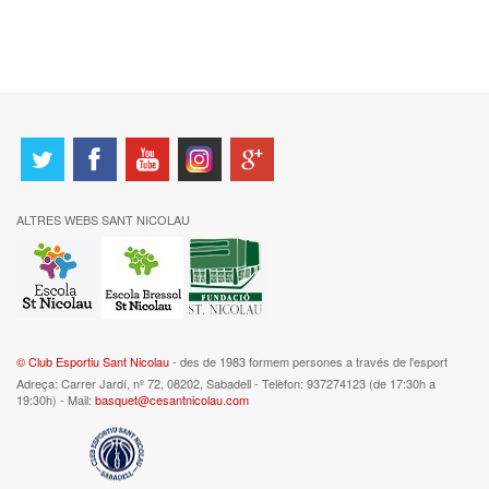
ALTRES WEBS SANT NICOLAU
© Club Esportiu Sant Nicolau
- des de 1983 formem persones a través de l'esport
Adreça: Carrer Jardí, nº 72, 08202, Sabadell - Telèfon: 937274123 (de 17:30h a
19:30h) - Mail:
basquet@cesantnicolau.com