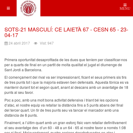
MENU
SOTS-21 MASCULÍ: CE LAIETÀ 67 - CESN 65 - 23-
04-17
24 abril 2017
Vist: 947
Primera oportunitat desaprofitada de les dues que teníem per classificar-nos
per a quarts de final en un partit de molta qualitat el jugat el diumenge de
Sant Jordi a Barcelona.
El començament del rival va ser impressionant, ficant el seus primers sis tirs
de tres punts tot i que la majoria estaven ben defensats. Aquesta tònica es va
mantenir durant tot el segon quart, anant al descans amb un avantatge de 18
punts al seu favor.
Poc a poc, amb una molt bona activitat defensiva i triant bé les opcions
d’atac, el nostre equip va retallar la distància fins a 5 punts abans del final
del tercer quart. Un tir de tres punts seu va tancar el marcador amb una
distància de 8 punts.
Finalment, a l’últim quart amb un gran esforç físic vam retallar definitivament
el seu avantatge des d’un 60 - 48 a un 64 - 65 al nostre favor a només 1:08
per al final. Malauradament, quatre accions desafortunades en atac i