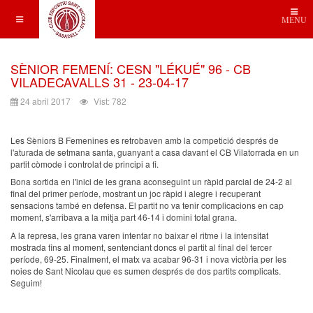
MENU
SÈNIOR FEMENÍ: CESN "LÉKUÉ" 96 - CB
VILADECAVALLS 31 - 23-04-17
24 abril 2017
Vist: 782
Les Sèniors B Femenines es retrobaven amb la competició després de
l'aturada de setmana santa, guanyant a casa davant el CB Vilatorrada en un
partit còmode i controlat de principi a fi.
Bona sortida en l'inici de les grana aconseguint un ràpid parcial de 24-2 al
final del primer període, mostrant un joc ràpid i alegre i recuperant
sensacions també en defensa. El partit no va tenir complicacions en cap
moment, s'arribava a la mitja part 46-14 i domini total grana.
A la represa, les grana varen intentar no baixar el ritme i la intensitat
mostrada fins al moment, sentenciant doncs el partit al final del tercer
període, 69-25. Finalment, el matx va acabar 96-31 i nova victòria per les
noies de Sant Nicolau que es sumen després de dos partits complicats.
Seguim!