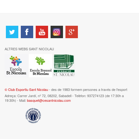
ALTRES WEBS SANT NICOLAU
© Club Esportiu Sant Nicolau
- des de 1983 formem persones a través de l'esport
Adreça: Carrer Jardí, nº 72, 08202, Sabadell - Telèfon: 937274123 (de 17:30h a
19:30h) - Mail:
basquet@cesantnicolau.com