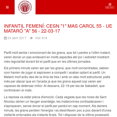
MENU
INFANTIL FEMENÍ: CESN "1" MAS CAROL 55 - UE
MATARÓ "A" 56 - 22-03-17
24 abril 2017
Vist: 818
Partit molt seriós i emocionant de les grana, que tot i perdre a l'últim instant,
varen donar un pas endavant en molts aspectes del joc i sobretot mostrant
més regularitat durant tot el partit que en les últimes jornades.
Els primers minuts varen ser per les grana, que molt concentrades, sabien
com havien de jugar si aspiraven a competir i acabar optant al partit. Un
Mataró molt actiu des de la línia de tres i amb un atac molt estructurat, patia
més per atacar que en l'anada ja que les grana aquest cop varen ser
capaces de defensar millor. Al descans, 22-19 per les de Sabadell, que
controlaven el matx.
La represa va estar plena d'emoció. Cada vegada que les noies de Sant
Nicolau obrien un lleuger avantatge, les mataronines contraatacaven i
s'apropaven, sense donar el partit per perdut en cap moment. Als darrers
minuts, les grana perdien l'energia i es desinflaven poc a poc davant d'unes
visitants entonades als instants finals. Tot i disposar de la última possessió