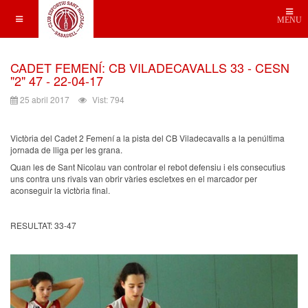
MENU
CADET FEMENÍ: CB VILADECAVALLS 33 - CESN
"2" 47 - 22-04-17
25 abril 2017
Vist: 794
Victòria del Cadet 2 Femení a la pista del CB Viladecavalls a la penúltima
jornada de lliga per les grana.
Quan les de Sant Nicolau van controlar el rebot defensiu i els consecutius
uns contra uns rivals van obrir vàries escletxes en el marcador per
aconseguir la victòria final.
RESULTAT: 33-47