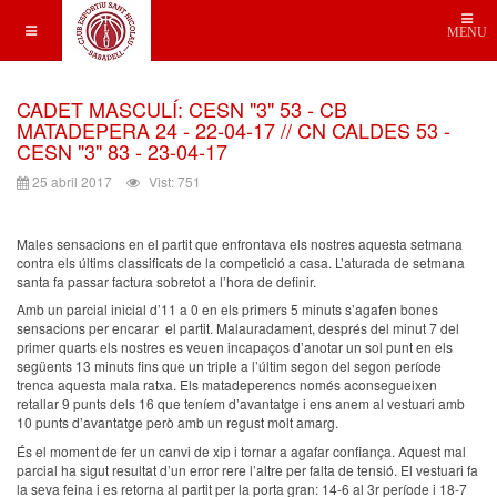
MENU
CADET MASCULÍ: CESN "3" 53 - CB
MATADEPERA 24 - 22-04-17 // CN CALDES 53 -
CESN "3" 83 - 23-04-17
25 abril 2017
Vist: 751
Males sensacions en el partit que enfrontava els nostres aquesta setmana
contra els últims classificats de la competició a casa. L’aturada de setmana
santa fa passar factura sobretot a l’hora de definir.
Amb un parcial inicial d’11 a 0 en els primers 5 minuts s’agafen bones
sensacions per encarar el partit. Malauradament, després del minut 7 del
primer quarts els nostres es veuen incapaços d’anotar un sol punt en els
següents 13 minuts fins que un triple a l’últim segon del segon període
trenca aquesta mala ratxa. Els matadeperencs només aconsegueixen
retallar 9 punts dels 16 que teníem d’avantatge i ens anem al vestuari amb
10 punts d’avantatge però amb un regust molt amarg.
És el moment de fer un canvi de xip i tornar a agafar confiança. Aquest mal
parcial ha sigut resultat d’un error rere l’altre per falta de tensió. El vestuari fa
la seva feina i es retorna al partit per la porta gran: 14-6 al 3r període i 18-7