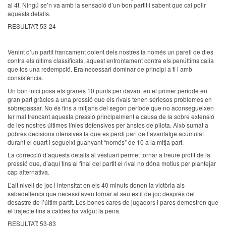
al 4t. Ningú se’n va amb la sensació d’un bon partit i sabent que cal polir
aquests detalls.
RESULTAT: 53-24
Venint d’un partit francament dolent dels nostres fa només un parell de dies
contra els últims classificats, aquest enfrontament contra els penúltims calia
que fos una redempció. Era necessari dominar de principi a fi i amb
consistència.
Un bon inici posa els granes 10 punts per davant en el primer període en
gran part gràcies a una pressió que els rivals tenen seriosos problemes en
sobrepassar. No és fins a mitjans del segon període que no aconsegueixen
fer mal trencant aquesta pressió principalment a causa de la sobre extensió
de les nostres últimes línies defensives per ànsies de pilota. Això sumat a
pobres decisions ofensives fa que es perdi part de l’avantatge acumulat
durant el quart i segueixi guanyant “només” de 10 a la mitja part.
La correcció d’aquests detalls al vestuari permet tornar a treure profit de la
pressió que, d’aquí fins al final del partit el rival no dóna motius per plantejar
cap alternativa.
L’alt nivell de joc i intensitat en els 40 minuts donen la victòria als
sabadellencs que necessitaven tornar al seu estil de joc després del
desastre de l’últim partit. Les bones cares de jugadors i pares demostren que
el trajecte fins a caldes ha valgut la pena.
RESULTAT: 53-83