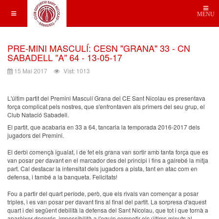
MENU
PRE-MINI MASCULÍ: CESN "GRANA" 33 - CN
SABADELL "A" 64 - 13-05-17
15 Mai 2017
Vist: 1013
L'últim partit del Premini Masculí Grana del CE Sant Nicolau es presentava
força complicat pels nostres, que s'enfrontaven als primers del seu grup, el
Club Natació Sabadell.
El partit, que acabaria en 33 a 64, tancaria la temporada 2016-2017 dels
jugadors del Premini.
El derbi començà igualat, i de fet els grana van sortir amb tanta força que es
van posar per davant en el marcador des del principi i fins a gairebé la mitja
part. Cal destacar la intensitat dels jugadors a pista, tant en atac com en
defensa, i també a la banqueta. Felicitats!
Fou a partir del quart període, però, que els rivals van començar a posar
triples, i es van posar per davant fins al final del partit. La sorpresa d'aquest
quart i del següent debilità la defensa del Sant Nicolau, que tot i que tornà a
aparèixer després, impossibilità a l'equip competir els últims minuts al