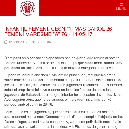
MENU
INFANTIL FEMENÍ: CESN "1" MAS CAROL 26 -
FEMENÍ MARESME "A" 76 - 14-05-17
16 Mai 2017
Vist: 1061
Últim partit amb sensacions oposades per les grana, que rebien al potent
Femení Maresme A, el millor de tots els equips que s'han trobat durant l'any,
per tancar un any intens i molt lluitat a la màxima categoria, Infantil A1.
El partit va tenir un clar domini visitant de principi a fi, tot i que les grana
varen tenir molt bona actitud, intentant competir i lluitar en tots els minuts de
joc. El joc visitant, molt estructurat, amb jugadores físicament molt superiors,
sobretot prop de cistella, va superar en totes les facetes del joc a les
jugadores de Sabadell, que malgrat intentar-ho tot, cedien davant les rivals.
Aconseguien però, que no es tanqués el marcador fins al inici del 7è
període, amb el definitiu 26-76.
Felicitar a totes les jugadores, que poden estar molt contentes del que han
anat superant mes a mes. Començant molt d'hora i complint l'objectiu de les
Fases a l'agost, accedint a la categoria A, varen competir d'allò més bé a la
primera fase i assolien doncs la màxima, A1. Els mesos de gener a maig,