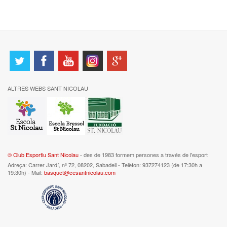
ALTRES WEBS SANT NICOLAU
© Club Esportiu Sant Nicolau
- des de 1983 formem persones a través de l'esport
Adreça: Carrer Jardí, nº 72, 08202, Sabadell - Telèfon: 937274123 (de 17:30h a
19:30h) - Mail:
basquet@cesantnicolau.com