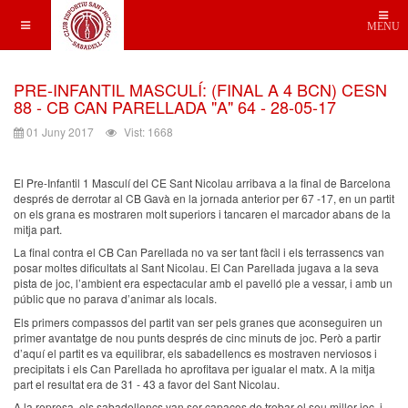
MENU
PRE-INFANTIL MASCULÍ: (FINAL A 4 BCN) CESN
88 - CB CAN PARELLADA "A" 64 - 28-05-17
01 Juny 2017
Vist: 1668
El Pre-Infantil 1 Masculí del CE Sant Nicolau arribava a la final de Barcelona
després de derrotar al CB Gavà en la jornada anterior per 67 -17, en un partit
on els grana es mostraren molt superiors i tancaren el marcador abans de la
mitja part.
La final contra el CB Can Parellada no va ser tant fàcil i els terrassencs van
posar moltes dificultats al Sant Nicolau. El Can Parellada jugava a la seva
pista de joc, l’ambient era espectacular amb el pavelló ple a vessar, i amb un
públic que no parava d’animar als locals.
Els primers compassos del partit van ser pels granes que aconseguiren un
primer avantatge de nou punts després de cinc minuts de joc. Però a partir
d’aquí el partit es va equilibrar, els sabadellencs es mostraven nerviosos i
precipitats i els Can Parellada ho aprofitava per igualar el matx. A la mitja
part el resultat era de 31 - 43 a favor del Sant Nicolau.
A la represa, els sabadellencs van ser capaços de trobar el seu millor joc, i