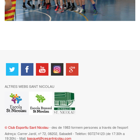
ALTRES WEBS SANT NICOLAU
© Club Esportiu Sant Nicolau
- des de 1983 formem persones a través de l'esport
Adreça: Carrer Jardí, nº 72, 08202, Sabadell - Telèfon: 937274123 (de 17:30h a
19:30h) - Mail:
basquet@cesantnicolau.com