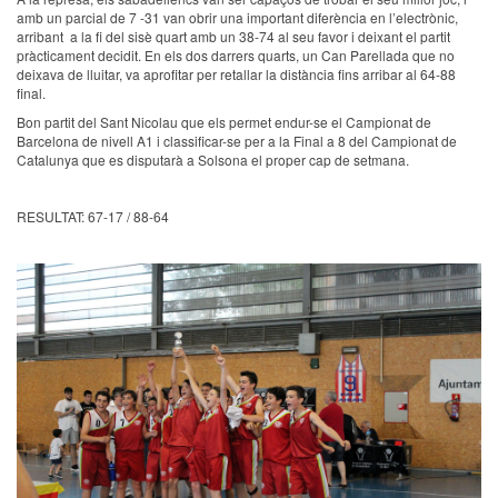
amb un parcial de 7 -31 van obrir una important diferència en l’electrònic,
arribant a la fi del sisè quart amb un 38-74 al seu favor i deixant el partit
pràcticament decidit. En els dos darrers quarts, un Can Parellada que no
deixava de lluitar, va aprofitar per retallar la distància fins arribar al 64-88
final.
Bon partit del Sant Nicolau que els permet endur-se el Campionat de
Barcelona de nivell A1 i classificar-se per a la Final a 8 del Campionat de
Catalunya que es disputarà a Solsona el proper cap de setmana.
RESULTAT: 67-17 / 88-64