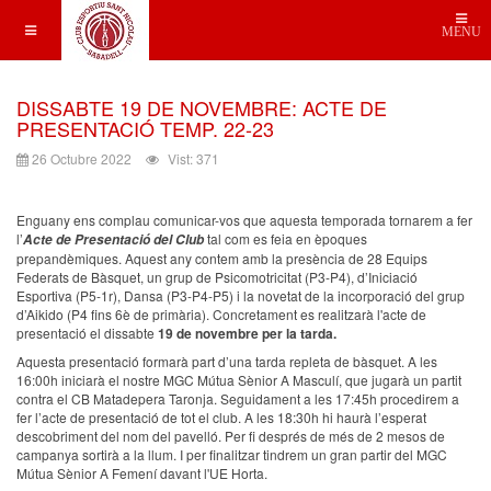
MENU
DISSABTE 19 DE NOVEMBRE: ACTE DE
PRESENTACIÓ TEMP. 22-23
26 Octubre 2022
Vist: 371
Enguany ens complau comunicar-vos que aquesta temporada tornarem a fer
l’
tal com es feia en èpoques
Acte de
Presentació del Club
prepandèmiques. Aquest any contem amb la presència de 28 Equips
Federats de Bàsquet, un grup de Psicomotricitat (P3-P4), d’Iniciació
Esportiva (P5-1r), Dansa (P3-P4-P5) i la novetat de la incorporació del grup
d’Aikido (P4 fins 6è de primària). Concretament es realitzarà l'acte de
presentació el dissabte
19 de
novembre per la tarda.
Aquesta presentació formarà part d’una tarda repleta de bàsquet. A les
16:00h iniciarà el nostre MGC Mútua Sènior A Masculí, que jugarà un partit
contra el CB Matadepera Taronja. Seguidament a les 17:45h procedirem a
fer l’acte de presentació de tot el club. A les 18:30h hi haurà l’esperat
descobriment del nom del pavelló. Per fi després de més de 2 mesos de
campanya sortirà a la llum. I per finalitzar tindrem un gran partir del MGC
Mútua Sènior A Femení davant l'UE Horta.