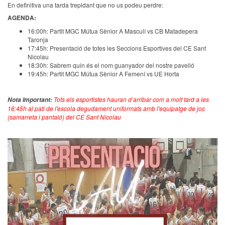
En definitiva una tarda trepidant que no us podeu perdre:
AGENDA:
16:00h: Partit MGC Mútua Sènior A Masculí vs CB Matadepera
Taronja
17:45h: Presentació de totes les Seccions Esportives del CE Sant
Nicolau
18:30h: Sabrem quin és el nom guanyador del nostre pavelló
19:45h: Partit MGC Mútua Sènior A Femení vs UE Horta
Tots els esportistes hauran d’arribar com a molt tard a les
Nota Important:
16:45h al pati de l'escola degudament uniformats amb l'equipatge de joc
(samarreta i pantaló) del CE Sant Nicolau