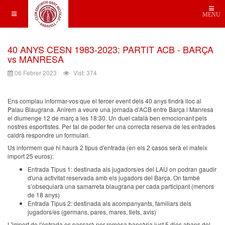
MENU
40 ANYS CESN 1983-2023: PARTIT ACB - BARÇA
vs MANRESA
06 Febrer 2023
Vist: 374
Ens complau informar-vos que el tercer event dels 40 anys tindrà lloc al
Palau Blaugrana. Anirem a veure una jornada d’ACB entre Barça i Manresa
el diumenge 12 de març a les 18:30. Un duel català ben emocionant pels
nostres esportistes. Per tal de poder fer una correcta reserva de les entrades
caldrà respondre un formulari.
Us informem que hi haurà 2 tipus d'entrada (en els 2 casos serà el mateix
import 25 euros):
Entrada Tipus 1: destinada als jugadors/es del LAU on podran gaudir
d'una activitat reservada amb els jugadors del Barça. On també
s’obsequiarà una samarreta blaugrana per cada participant (menors
de 18 anys)
Entrada Tipus 2: destinada als acompanyants, familiars dels
jugadors/es (germans, pares, mares, tiets, avis)
L'import de l'entrada es passarà per remesa bancària just 5 dies abans del