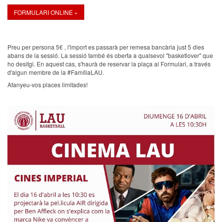
FORMULARI ONLINE »
Preu per persona 5€ , l'import es passarà per remesa bancària just 5 dies
abans de la sessió. La sessió també és oberta a qualsevol "basketlover" que
ho desitgi. En aquest cas, s'haurà de reservar la plaça al Formulari, a través
d'algun membre de la #FamíliaLAU.
Afanyeu-vos places limitades!