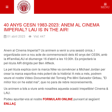
MENU
40 ANYS CESN 1983-2023: ANEM AL CINEMA
IMPERIAL? LAU IS IN THE AIR!
01 abril 2023
Vist: 447
Anem al Cinema Imperial? Us animem a venir a una sessió única, i
organitzada com a nou acte de commemoració dels 40 anys del CESN, amb
la #FamíliaLAU el diumenge 16 d'abril a les 10:30h. Es projectarà la
pel·lícula AIR dirigida per Ben Affleck.
La pel·lícula explica com la marca Nike va convèncer a Michael Jordan per
crear la marca esportiva més potent de la història! A més a més, podrem
veure el nostre Vídeo-Documental del Torneig Pre-Mini Salvador Girbau, "El
millor lloc on he estat mai", que no para de rebre reconeixements.
Us animem a tots a viure amb nosaltres aquesta ocasió irrepetible! Cinema &
LAU.
Podeu apuntar-vos al nostre
FORMULARI ONLINE
punxant al següent
ENLLAÇ