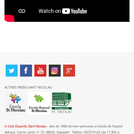
ALTRES WEBS SANT NICOLAU
© Club Esportiu Sant Nicolau
- des de 1983 formem persones a través de l'esport
Adreça: Carrer Jardí, nº 72, 08202, Sabadell - Telèfon: 937274123 (de 17:30h a