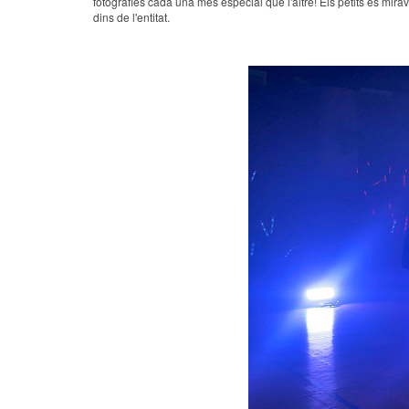
fotografies cada una més especial que l'altre! Els petits es mir
dins de l'entitat.