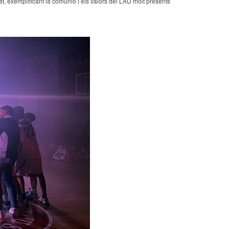
at, exemplificant la comunió i els valors del LAU molt presents