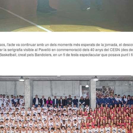
ursos, l'acte va continuar amb un dels moments més esperats de la jornada, el desco
gar la serigrafia visible al Pavelló en commemoració dels 40 anys del CESN (des de
AUBasketball, creat pels Bandolers, en un fi de festa espectacular que posava punt i