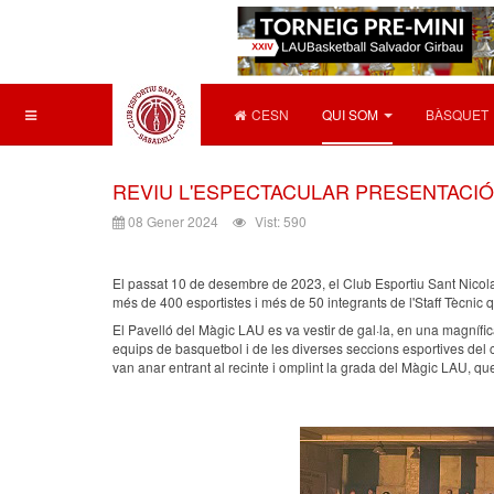
CESN
QUI SOM
BÀSQUET
REVIU L'ESPECTACULAR PRESENTACIÓ 
08 Gener 2024
Vist: 590
El passat 10 de desembre de 2023, el Club Esportiu Sant Nicola
més de 400 esportistes i més de 50 integrants de l'Staff Tècnic
El Pavelló del Màgic LAU es va vestir de gal·la, en una magnífica
equips de basquetbol i de les diverses seccions esportives del c
van anar entrant al recinte i omplint la grada del Màgic LAU, que 