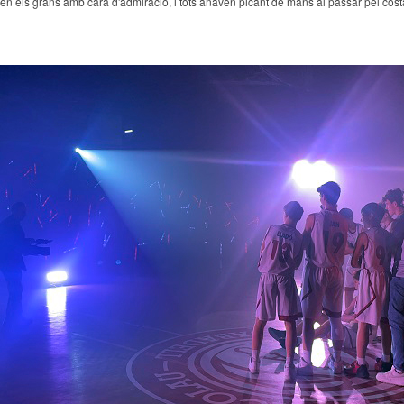
aven els grans amb cara d'admiració, i tots anaven picant de mans al passar pel cost