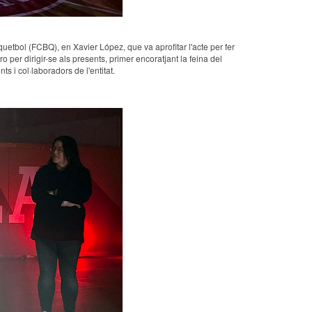
uetbol (FCBQ), en Xavier López, que va aprofitar l'acte per fer
per dirigir-se als presents, primer encoratjant la feina del
s i col·laboradors de l'entitat.