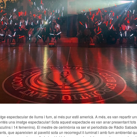
ge espectacular de llums i fum, al més pur estil americà. A més, es van repartir un
entés una imatge espectacular! Sota aquest espectacle es van anar presentant tots els
culins i 14 femenins). El mestre de cerimònia va ser el periodista de Ràdio Sabadell
ants, que apareixien al pavelló sota un recorregut il·luminat i amb fum ambiental q