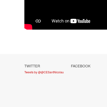
TWITTER
FACEBOOK
Tweets by @@CESantNicolau