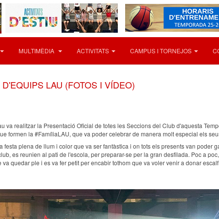
MULTIMÈDIA
ACTIVITATS
CAMPUS I TORNEJOS
C
D'EQUIPS LAU (FOTOS I VÍDEO)
u va realitzar la Presentació Oficial de totes les Seccions del Club d'aquesta Te
 que formen la #FamíliaLAU, que va poder celebrar de manera molt especial els seus
 festa plena de llum i color que va ser fantàstica i on tots els presents van poder g
lub, es reunien al pati de l'escola, per preparar-se per la gran desfilada. Poc a po
va quedar ple i es va fer petit per encabir tothom que va voler venir a donar escalf 