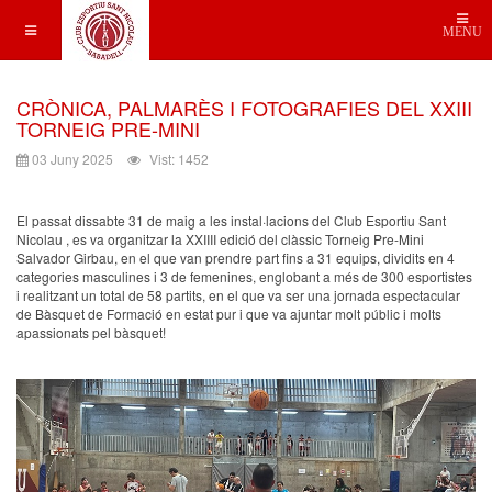
MENU
CRÒNICA, PALMARÈS I FOTOGRAFIES DEL XXIII
TORNEIG PRE-MINI
03 Juny 2025
Vist: 1452
El passat dissabte 31 de maig a les instal·lacions del Club Esportiu Sant
Nicolau , es va organitzar la XXIIII edició del clàssic Torneig Pre-Mini
Salvador Girbau, en el que van prendre part fins a 31 equips, dividits en 4
categories masculines i 3 de femenines, englobant a més de 300 esportistes
i realitzant un total de 58 partits, en el que va ser una jornada espectacular
de Bàsquet de Formació en estat pur i que va ajuntar molt públic i molts
apassionats pel bàsquet!