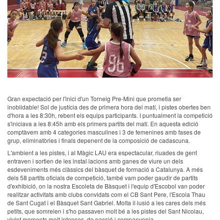
Gran expectació per l'inici d'un Torneig Pre-Mini que prometia ser
inoblidable! Sol de justícia des de primera hora del matí, i pistes obertes ben
d'hora a les 8:30h, rebent els equips participants. I puntualment la competició
s'iniciava a les 8:45h amb els primers partits del matí. En aquesta edició
comptàvem amb 4 categories masculines i 3 de femenines amb fases de
grup, eliminatòries i finals depenent de la composició de cadascuna.
L'ambient a les pistes, i al Màgic LAU era espectacular, riuades de gent
entraven i sortien de les instal·lacions amb ganes de viure un dels
esdeveniments més clàssics del bàsquet de formació a Catalunya. A més
dels 58 partits oficials de competició, també vam poder gaudir de partits
d'exhibició, on la nostra Escoleta de Bàsquet i l'equip d'Escobol van poder
realitzar activitats amb clubs convidats com el CB Sant Pere, l'Escola Thau
de Sant Cugat i el Bàsquet Sant Gabriel. Molta il·lusió a les cares dels més
petits, que somreien i s'ho passaven molt bé a les pistes del Sant Nicolau,
vivint moments molt intensos, de passió i companyonia.