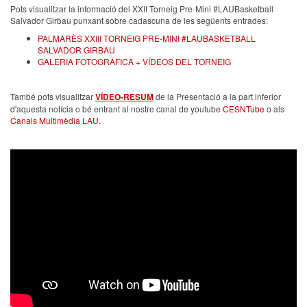
Pots visualitzar la informació del XXII Torneig Pre-Mini #LAUBasketball
Salvador Girbau punxant sobre cadascuna de les següents entrades:
PALMARÈS XXIII TORNEIG PRE-MINI #LAUBASKETBALL
SALVADOR GIRBAU
GALERIA FOTOGRÀFICA + VÍDEOS DEL TORNEIG
També pots visualitzar
VÍDEO-RESUM
de la Presentació a la part inferior
d'aquesta notícia o bé entrant al nostre canal de youtube
CESNTube
o als
Canals Multimèdia LAU.