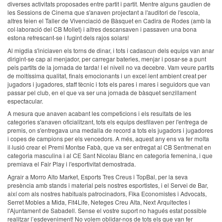
diverses activitats proposades entre partit i partit. Mentre alguns gaudien de
les Sessions de Cinema que s'anaven projectant a l'auditori de l'escola,
altres feien el Taller de Vivenciació de Bàsquet en Cadira de Rodes (amb la
col·laboració del CB Mollet) i altres descansaven i passaven una bona
estona refrescant-se i fugint dels rajos solars!
Al migdia s'iniciaven els torns de dinar, i tots i cadascun dels equips van anar
dirigint-se cap al menjador, per carregar bateries, menjar i posar-se a punt
pels partits de la jornada de tarda! I el nivell no va decebre. Vam veure partits
de moltíssima qualitat, finals emocionants i un excel·lent ambient creat per
jugadors i jugadores, staff tècnic i tots els pares i mares i seguidors que van
passar pel club, en el que va ser una jornada de bàsquet senzillament
espectacular.
A mesura que anaven acabant les competicions i els resultats de les
categories s'anaven oficialitzant, tots els equips desfilaven per l'entrega de
premis, on s'entregava una medalla de record a tots els jugadors i jugadores
i copes de campions per els vencedors. A més, aquest any ens va fer molta
il·lusió crear el Premi Montse Fabà, que va ser entregat al CB Sentmenat en
categoria masculina i al CE Sant Nicolau Blanc en categoria femenina, i que
premiava el Fair Play i l'esportivitat demostrada.
Agrair a Morro Alto Market, Esports Tres Creus i TopBal, per la seva
presència amb stands i material pels nostres esportistes, i el Servei de Bar,
així com als nostres habituals patrocinadors, Fika Economistes i Advocats,
Serret Mobles a Mida, Fit4Life, Neteges Creu Alta, Next Arquitectes i
l'Ajuntament de Sabadell. Sense el vostre suport no hagués estat possible
realitzar l’esdeveniment! No volem oblidar-nos de tots els que van fer