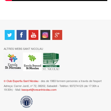
ALTRES WEBS SANT NICOLAU
© Club Esportiu Sant Nicolau
- des de 1983 formem persones a través de l'esport
Adreça: Carrer Jardí, nº 72, 08202, Sabadell - Telèfon: 937274123 (de 17:30h a
19:30h) - Mail:
basquet@cesantnicolau.com