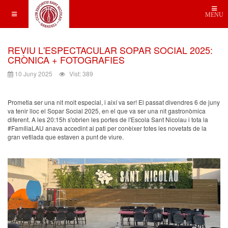
MENU
REVIU L'ESPECTACULAR SOPAR SOCIAL 2025:
CRÒNICA + FOTOGRAFIES
10 Juny 2025
Vist: 389
Prometia ser una nit molt especial, i així va ser! El passat divendres 6 de juny
va tenir lloc el Sopar Social 2025, en el que va ser una nit gastronòmica
diferent. A les 20:15h s'obrien les portes de l'Escola Sant Nicolau i tota la
#FamíliaLAU anava accedint al pati per conèixer totes les novetats de la
gran vetllada que estaven a punt de viure.