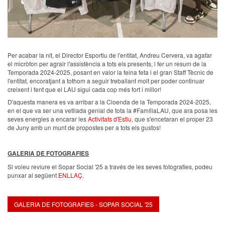
Per acabar la nit, el Director Esportiu de l'entitat, Andreu Cervera, va agafar
el micròfon per agrair l'assistència a tots els presents, i fer un resum de la
Temporada 2024-2025, posant en valor la feina feta i el gran Staff Tècnic de
l'entitat, encoratjant a tothom a seguir treballant molt per poder continuar
creixent i fent que el LAU sigui cada cop més fort i millor!
D'aquesta manera es va arribar a la Cloenda de la Temporada 2024-2025,
en el que va ser una vetllada genial de tota la #FamíliaLAU, que ara posa les
seves energies a encarar les
Activitats d'Estiu,
que s'encetaran el proper 23
de Juny amb un munt de propostes per a tots els gustos!
GALERIA DE FOTOGRAFIES
Si voleu reviure el Sopar Social '25 a través de les seves fotografies, podeu
punxar al següent
ENLLAÇ.
GALERIA DE FOTOGRAFIES - SOPAR SOCIAL '25