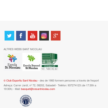
ALTRES WEBS SANT NICOLAU
© Club Esportiu Sant Nicolau
- des de 1983 formem persones a través de l'esport
Adreça: Carrer Jardí, nº 72, 08202, Sabadell - Telèfon: 937274123 (de 17:30h a
19:30h) - Mail:
basquet@cesantnicolau.com