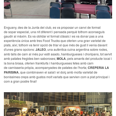
Enguany, des de la Junta del club, es va proposar un canvi de format
de sopar especial, una nit diferent i pensada perquè tothom aconseguís
gaudir al màxim. Es va oblidar el format clàssic i es va donar pas a una
experiència única amb tres Food Trucks que oferien una gran varietat de
plats, així, tothom va tenir opció de triar el que més de gust li venia davant
d'unes grans opcions:
JALEO
, una autèntica cuina argentina sobre rodes,
amb talls de carn al més pur estil asado, hamburgueses i choripans, tot servit
amb patates fregides ben saboroses;
MOLA
, pels amants del producte local i
la bona brasa, oferien frankfurts i hamburgueses fetes amb carn
de carnisseria pròpia, acompanyades de patates de l'horta;
CREPERIA LA
PARISINA
, que combinaven el salat i el dolç amb molta varietat de
boníssimes creps amb gustos molt variats que servien com a plat principal i
com a gran postre final!