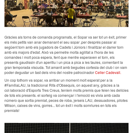
Gràcies als torns de comanda programats, el Sopar va ser tot un èxit, primer
els més petits van anar demanant el seu sopar ,per després passar al
següent torn amb els jugadors de Cadets i Júniors i finalitzar el darrer torn
amb els majors d'edat. Això va permetre molta agilitat a l'hora de les
comandes i molt poca espera, fent que mentre esperaven el torn, els
presents gaudissin d'un aperitiu i un pica a pica a les taules, comentant la
gran temporada viscuda. Tot amanit amb begudes cortesia del club i on vam
poder degustar un tast dels vins del nostre patrocinador
Celler Cadevall.
Un cop tothom va sopar, va arribar un moment molt esperat per a la
#FamíliaLAU, la tradicional Rifa d'Obsequis, on aquest any, gràcies a la
col·laboració d'Esports Tres Creus, teníem molts premis que feien les delícies
de tots els presents. el sorteig va començar i l'emoció es vivia amb cada
número que sortia premiat, peces de roba, jerseis LAU, dessuadores, pilotes
Wilson, caixes de vins, gorres... tot un èxit i molts somriures en tots els
premiats!