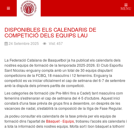
MENU
DISPONIBLES ELS CALENDARIS DE
COMPETICIÓ DELS EQUIPS LAU
24 Setembre 2025
Vist: 457
La Federació Catalana de Basquetbol ja ha publicat els calendaris dels
nostres equips de formació de la temporada 2025-2026. El Club Esportiu
Sant Nicolau enguany compta amb un total de 30 equips disputant
competicions de la FCBQ, 18 masculins i 12 femenins. Enguany la
competició es va iniciar oficialment el cap de setmana del 6-7 de setembre
amb la disputa dels primers partits de competició.
Les categories de formació (de Pre-Mini fins a Cadet) tant masculins com
femenins s'estrenaran el cap de setmana del 4-5 d'octubre. Aquest inici
constarà d'una fase prèvia de grups fins a desembre, on després de les
vacances de nadal, s'establirà la composició de la lliga de Fase Regular.
Ja podeu consultar els calendaris de la fase prèvia per els equips de
formació dins l'apartat de
Bàsquet - Equips
, trobareu l'accés als calendaris i
a tota la informació dels nostres equips. Molta sort i bon bàsquet a tothom!